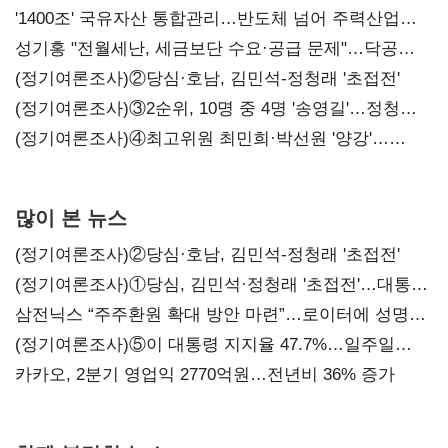
'1400조' 국유자산 통합관리…반도체 넘어 주력산업
구조혁신
성기홍 "전월세난, 세금보단 수요·공급 문제"…닥공
시사
(정기여론조사)②당심·호남, 김민석-정청래 '초접전'
(정기여론조사)③2순위, 10명 중 4명 '송영길'…정청래
'한 자릿수'
(정기여론조사)④최고위원 최민희·박선원 '양강'…
서미화·이성윤·임미애 뒤이어
많이 본 뉴스
(정기여론조사)②당심·호남, 김민석-정청래 '초접전'
(정기여론조사)①당심, 김민석·정청래 '초접전'…대통령
지지도 '50% 아래로'(종합)
삼전닉스 “주주환원 확대 방안 마련”…로이터에 성명
보내
(정기여론조사)⑤이 대통령 지지율 47.7%…일주일
만에 다시 40%대
카카오, 2분기 영업익 2770억원…전년비 36% 증가