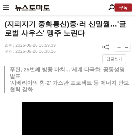
구독
(지피지기 중화통신)중·러 신밀월…'글
로벌 사우스' 맹주 노린다
입력: 2026-05-26 15:59:39
수정: 2026-05-26 16:38:16
답글쓰기
푸틴, 25번째 방중 마쳐…'세계 다극화' 공동성명
발표
'시베리아의 힘-2' 가스관 프로젝트 등 에너지 안보
협력 강화