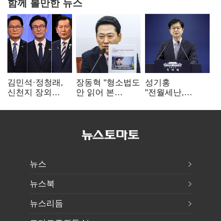
함께 볼만한 뉴스
김민석·정청래,
장동혁 "형소법도
성기홍
신천지 장외
안 읽어 본
"전월세난,
설전…송영길
대통령…빛의
세금보단 수요·
"호남 계몽 규탄"
속도로 무너질
공급 문제"…닥공
것"
시사
뉴스
뉴스북
뉴스리듬