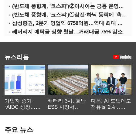
(반도체 풍향계, '코스피')②아시아는 공동 운명체?…일본·대만도 '동반 출렁'
(반도체 풍향계, '코스피')①삼전·하닉 등락에 '촉각'…코스피·나스닥 '한 몸'
삼성증권, 2분기 영업익 6758억원…역대 최대 경신
레버리지 예탁금 상향 첫날…거래대금 75% 감소
뉴스리듬
가입자 증가
배터리 3사, 호남
다음, AI 도입에도
·AIDC 성장…
ESS 시장서
점유율 2%…
SKT 2분기 성장
‘격돌’
에이전트
본궤도
차별화가 관건
주요 뉴스