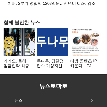
숙제
네이버, 2분기 영업익 5203억원…전년비 0.2% 감소
함께 볼만한 뉴스
카카오, 올해
두나무, 경찰청
티빙·콘텐츠 IP
임금협약 최종
압수 가상자산
키운다…CJ
타결…연봉 6.3%
보관 맡는다…
ENM, 하반기
인상·격려금
커스터디 사업
글로벌 확장 가속
300만원
최종 낙찰
뉴스