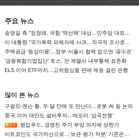
보관·평가·처분'
최대…에이전트
SKT 2분기 성장
기준은 숙제
AI 수익화 관건
본궤도
주요 뉴스
송영길 측 "정청래, 국힘 '역선택' 대상…민주당 대표로
총선 지휘 못해"
이 대통령 "국가폭력 피해자에 사과…적극적 조사로
진실 밝혀야"
주택공급 '동상이몽'…정부·서울시 협력 없으면 '공수표'
'금융복합기업집단' 토스, 전 계열사 내부통제 표준화
ELS 이어 ETF까지…고위험상품 판매 제동 걸린 은행
많이 본 뉴스
구광모-젠슨 황, 두 달 만에 또 만난다…로봇·AI 등 논의
중국 이어 대만도 설비투자…메모리 ‘삼국전쟁’
윙입푸드, 경영진 주가 부양 의지에 상한가
비트코인도 국가자산으로…'보관·평가·처분' 기준은