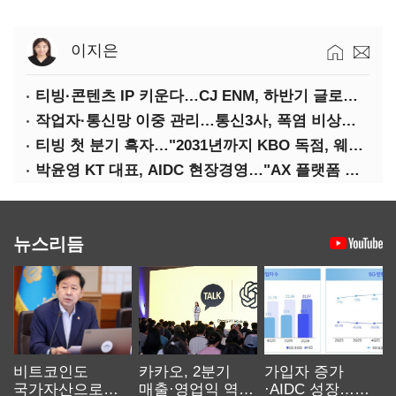
이지은
티빙·콘텐츠 IP 키운다…CJ ENM, 하반기 글로벌 확장 가속
작업자·통신망 이중 관리…통신3사, 폭염 비상대응 돌입
티빙 첫 분기 흑자…"2031년까지 KBO 독점, 웨이브 합병도 속도"
박윤영 KT 대표, AIDC 현장경영…"AX 플랫폼 핵심 인프라로 키운다"
뉴스리듬
비트코인도
카카오, 2분기
가입자 증가
국가자산으로…'
매출·영업익 역대
·AIDC 성장…