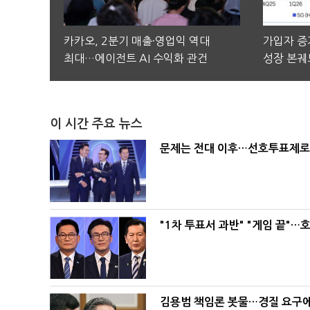
카카오, 2분기 매출·영업익 역대
가입자 증가
최대…에이전트 AI 수익화 관건
성장 본궤
이 시간 주요 뉴스
문제는 전대 이후…선호투표제로 
"1차 투표서 과반" "게임 끝"…
김용범 책임론 봇물…경질 요구에 