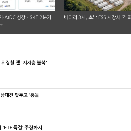
·AIDC 성장…SKT 2분기
배터리 3사, 호남 ESS 시장서 ‘격돌
도
뒤집힐 땐 '지지층 불복'
호남대전 앞두고 '충돌'
'ETF 특검' 주장까지