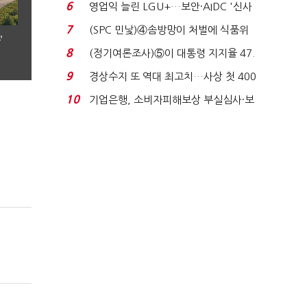
세 구하기 더 ...
6
영업익 늘린 LGU+…보안·AIDC '신사
업 드라이브'...
7
(SPC 민낯)④솜방망이 처벌에 식품위
’
생법 위반 반복...
8
(정기여론조사)⑤이 대통령 지지율 47.
7%…일주일 만에 ...
9
경상수지 또 역대 최고치…사상 첫 400
억달러에 '3% 성...
10
기업은행, 소비자피해보상 부실심사·보
이스피싱 공시 ...