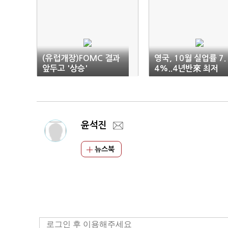
(유럽개장)FOMC 결과
영국, 10월 실업률 7.
앞두고 '상승'
4%..4년반來 최저
윤석진
뉴스북