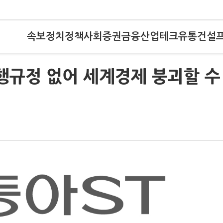
속보
정치
정책
사회
증권
금융
산업
테크
유통
건설
행규정 없어 세계경제 붕괴할 수