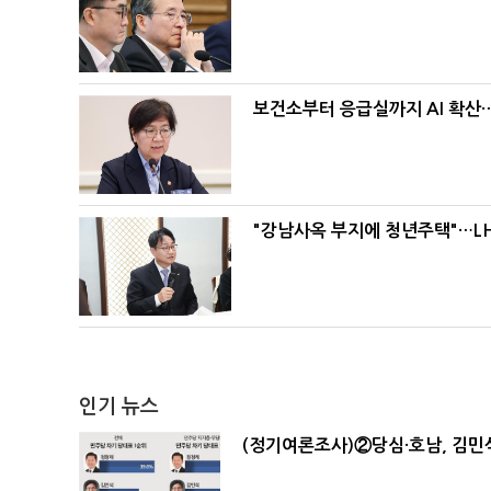
보건소부터 응급실까지 AI 확산
"강남사옥 부지에 청년주택"…LH
인기 뉴스
(정기여론조사)②당심·호남, 김민석