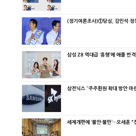
(정기여론조사)①당심, 김민석·정청
삼성 Z8 역대급 ‘흥행’에 애플 반격
삼전닉스 “주주환원 확대 방안 마
세제개편에 ‘불안·불만’…오세훈 "