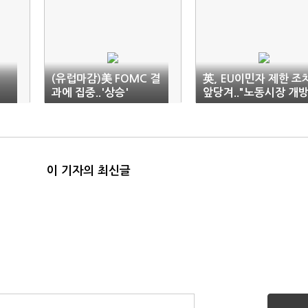
(유럽마감)美 FOMC 결
英, EU이민자 제한 조
과에 집중..'상승'
앞당겨.."노동시장 개
하기 싫다"
이 기자의 최신글