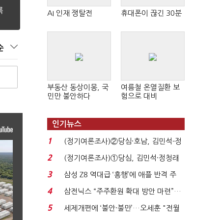
AI 인재 쟁탈전
휴대폰이 끊긴 30분
순
부동산 동상이몽, 국
여름철 온열질환 보
민만 불안하다
험으로 대비
인기뉴스
1
(정기여론조사)②당심·호남, 김민석-정
청래 '초접전'...
2
(정기여론조사)①당심, 김민석·정청래
'초접전'…대통령 ...
3
삼성 Z8 역대급 ‘흥행’에 애플 반격 주
목…9월 ‘폴...
4
삼전닉스 “주주환원 확대 방안 마련”…
로이터에 성명...
5
세제개편에 ‘불안·불만’…오세훈 "전월