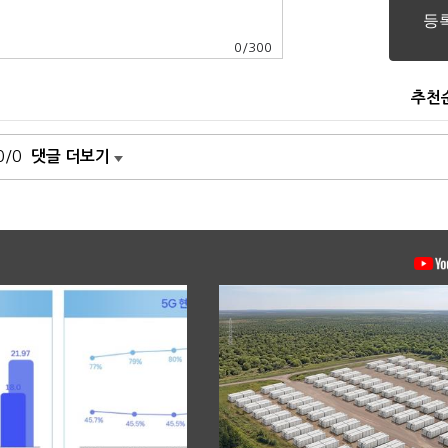
0
/
300
추천
0/0
댓글 더보기