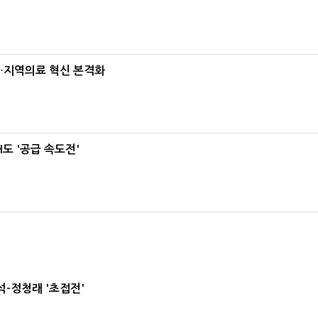
…지역의료 혁신 본격화
도 '공급 속도전'
-정청래 '초접전'