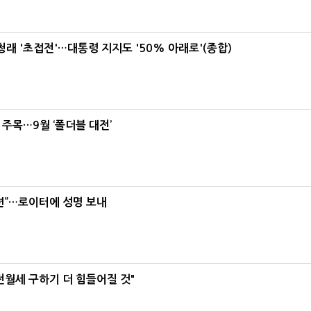
래 '초접전'…대통령 지지도 '50% 아래로'(종합)
 주목…9월 ‘폴더블 대전’
련”…로이터에 성명 보내
전월세 구하기 더 힘들어질 것"