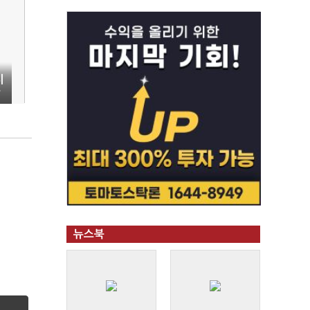
치
방
뉴스북