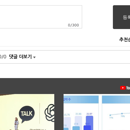
0
/
300
추천
0/0
댓글 더보기