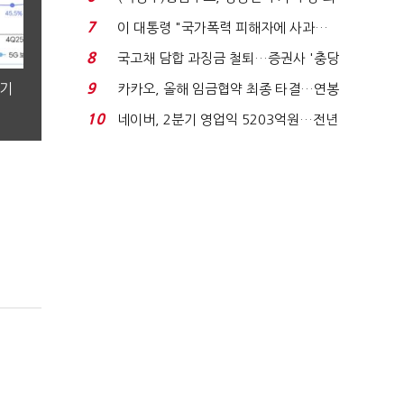
지에 상한가...
7
이 대통령 "국가폭력 피해자에 사과…
적극적 조사로 진...
8
국고채 담합 과징금 철퇴…증권사 '충당
금 폭탄' 우려...
분기
9
카카오, 올해 임금협약 최종 타결…연봉
6.3% 인상·격려...
10
네이버, 2분기 영업익 5203억원…전년
비 0.2% 감소...