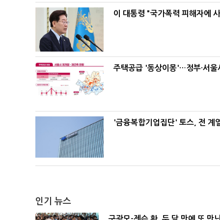
이 대통령 "국가폭력 피해자에 
주택공급 '동상이몽'…정부·서울시
'금융복합기업집단' 토스, 전 
인기 뉴스
구광모-젠슨 황, 두 달 만에 또 만