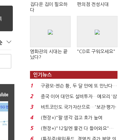
집다운 집이 필요하
편의점 전성시대
다
순
영화관의 시대는 끝
"CD로 구워오세요"
났다?
인기뉴스
1
구광모-젠슨 황, 두 달 만에 또 만난다…
로봇·AI 등 논...
2
중국 이어 대만도 설비투자…메모리 ‘삼
국전쟁’
3
비트코인도 국가자산으로…'보관·평가·
처분' 기준은 ...
4
(현장+)"팔 생각 접고 호가 높여
요"…'덜 똘똘한 한 채' 20...
5
(현장+)"12일엔 물건 다 들어와요"…
빈 매대 채우며 문 연 ...
6
(특징주)윙입푸드, 경영진 주가 부양 의