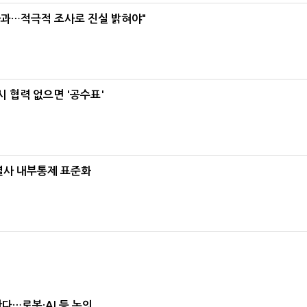
사과…적극적 조사로 진실 밝혀야"
 협력 없으면 '공수표'
계열사 내부통제 표준화
난다…로봇·AI 등 논의