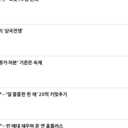
 ‘삼국전쟁’
가·처분' 기준은 숙제
"…'덜 똘똘한 한 채' 20억 키맞추기
요"…빈 매대 채우며 문 연 홈플러스