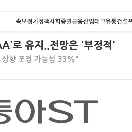
속보
정치
정책
사회
증권
금융
산업
테크
유통
건설
AA'로 유지..전망은 '부정적'
 상향 조정 가능성 33%"