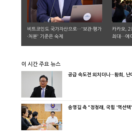
비트코인도 국가자산으로…'보관·평가
카카오, 
·처분' 기준은 숙제
최대…에이
이 시간 주요 뉴스
공급 속도전 외치더니…황희, 난
송영길 측 "정청래, 국힘 '역선