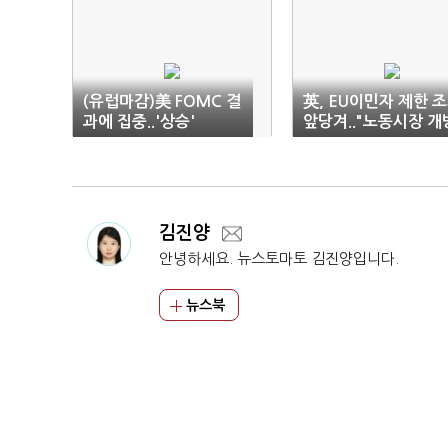
(유럽마감)美 FOMC 결
英, EU이민자 제한 
과에 집중..'상승'
앞당겨.."노동시장 개
하기 싫다"
김진양
안녕하세요. 뉴스토마토 김진양입니다.
뉴스북