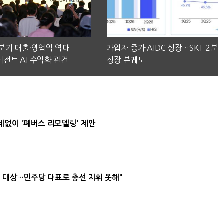
2분기 매출·영업익 역대
가입자 증가·AIDC 성장…SKT 2
전트 AI 수익화 관건
성장 본궤도
데없이 '폐버스 리모델링' 제안
택' 대상…민주당 대표로 총선 지휘 못해"