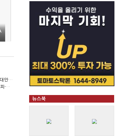
A
(반도체 풍향계, '코스피')②아시아는 공동 운명체?…일본·대만도 '동반 출렁'
(반도체 풍향계, '코스피')①삼전·하닉 등락에 '촉각'…코스피·나스닥 '한 몸'
뉴스북