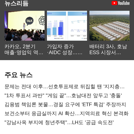
뉴스리듬
카카오, 2분기
가입자 증가
배터리 3사, 호남
매출·영업익 역대
·AIDC 성장…
ESS 시장서
최대…에이전트
SKT 2분기 성장
‘격돌’
AI 수익화 관건
본궤도
주요 뉴스
문제는 전대 이후…선호투표제로 뒤집힐 땐 '지지층
불복'
"1차 투표서 과반" "게임 끝"…호남대전 앞두고 '충돌'
김용범 책임론 봇물…경질 요구에 'ETF 특검' 주장까지
보건소부터 응급실까지 AI 확산…지역의료 혁신 본격화
"강남사옥 부지에 청년주택"…LH도 '공급 속도전'