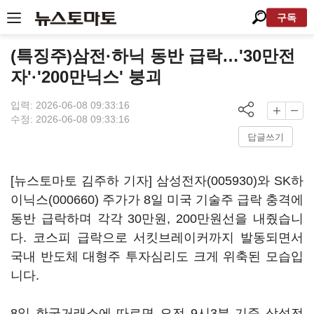
구독
(특징주)삼전·하닉 동반 급락…'30만전
자'·'200만닉스' 붕괴
입력: 2026-06-08 09:33:16
수정: 2026-06-08 09:33:16
답글쓰기
[뉴스토마토 김주하 기자]
삼성전자(005930)
와
SK하
이닉스(000660)
주가가 8일 미국 기술주 급락 충격에
동반 급락하며 각각 30만원, 200만원선을 내줬습니
다. 코스피 급락으로 서킷브레이커까지 발동되면서
국내 반도체 대형주 투자심리도 크게 위축된 모습입
니다.
8일 한국거래소에 따르면 오전 9시3분 기준 삼성전