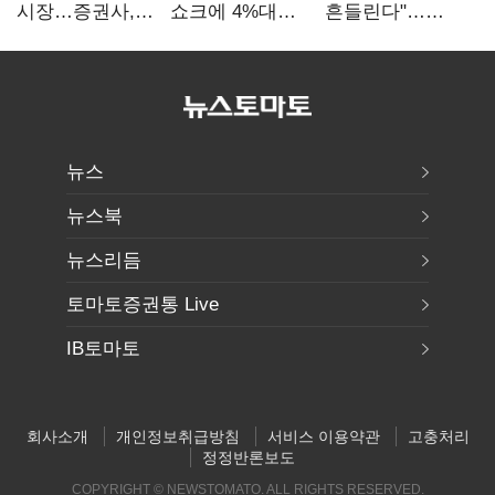
시장…증권사,
쇼크에 4%대
흔들린다"…
하반기 '대어
급락…코스닥은
화학주, IFRS
전쟁' 기대
5거래일째 상승
18에 취약
뉴스
뉴스북
뉴스리듬
토마토증권통 Live
IB토마토
회사소개
개인정보취급방침
서비스 이용약관
고충처리
정정반론보도
COPYRIGHT © NEWSTOMATO. ALL RIGHTS RESERVED.