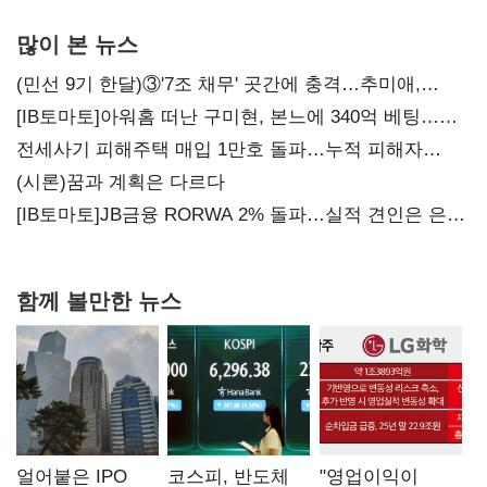
많이 본 뉴스
(민선 9기 한달)③'7조 채무' 곳간에 충격…추미애,
20년만에 '비상재정' 선언 승부수
[IB토마토]아워홈 떠난 구미현, 본느에 340억 베팅…
가족 지배체제 구축
전세사기 피해주택 매입 1만호 돌파…누적 피해자
4만278명
(시론)꿈과 계획은 다르다
[IB토마토]JB금융 RORWA 2% 돌파…실적 견인은 은행
아닌 캐피탈
함께 볼만한 뉴스
얼어붙은 IPO
코스피, 반도체
"영업이익이