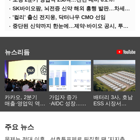
SK바이오팜, 뇌전증 신약 해외 흥행 발판…차세대 신약 개발 속도
'컬리' 출신 전지웅, 닥터나우 CMO 선임
중단된 신약까지 한눈에…제약·바이오 공시, 투명해진다
뉴스리듬
카카오, 2분기
가입자 증가
배터리 3사, 호남
매출·영업익 역대
·AIDC 성장…
ESS 시장서
최대…에이전트
SKT 2분기 성장
‘격돌’
AI 수익화 관건
본궤도
주요 뉴스
문제는 전대 이후…선호투표제로 뒤집힐 땐 '지지층