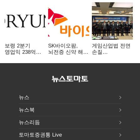
보령 2분기
SK바이오팜,
게임산업법 전면
영업익 238억…
뇌전증 신약 해외
손질
전년 대비 6.2%↓
흥행 발판…
공감대…"낡은
차세대 신약 개발
규제 걷고
속도
안전장치 촘촘히
해야"
뉴스
뉴스북
뉴스리듬
토마토증권통 Live