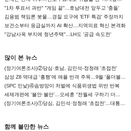
불복'
"1차 투표서 과반" "게임 끝"…호남대전 앞두고 '충돌'
김용범 책임론 봇물…경질 요구에 'ETF 특검' 주장까지
보건소부터 응급실까지 AI 확산…지역의료 혁신 본격화
"강남사옥 부지에 청년주택"…LH도 '공급 속도전'
많이 본 뉴스
(정기여론조사)②당심·호남, 김민석-정청래 '초접전'
삼성 Z8 역대급 ‘흥행’에 애플 반격 주목…9월 ‘폴더블
대전’
(SPC 민낯)④솜방망이 처벌에 식품위생법 위반 반복
세제개편에 ‘불안·불만’…오세훈 "전월세 구하기 더
힘들어질 것"
(정기여론조사)①당심, 김민석·정청래 '초접전'…대통령
지지도 '50% 아래로'(종합)
함께 볼만한 뉴스