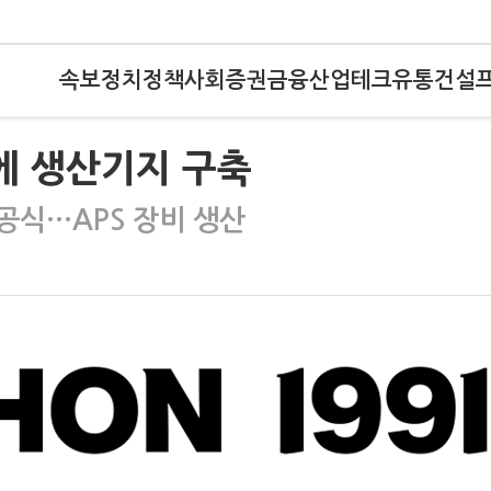
속보
정치
정책
사회
증권
금융
산업
테크
유통
건설
우에 생산기지 구축
공식…APS 장비 생산