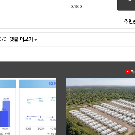
0
/
300
추천
0/0
댓글 더보기