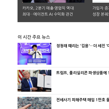
카카오, 2분기 매출·영업익 역대
가입자 증가
최대…에이전트 AI 수익화 관건
성장 본궤
이 시간 주요 뉴스
정청래 때리는 '김용'…더 세진 '
트럼프, 폴리실리콘 파생상품에 1
전세사기 피해주택 매입 1만호 