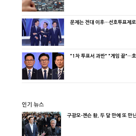
문제는 전대 이후…선호투표제로 
"1차 투표서 과반" "게임 끝"…
인기 뉴스
구광모-젠슨 황, 두 달 만에 또 만