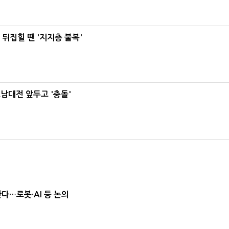
뒤집힐 땐 '지지층 불복'
호남대전 앞두고 '충돌'
난다…로봇·AI 등 논의