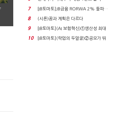
누적 피해자 4만2...
7
[IB토마토]JB금융 RORWA 2% 돌파…
’
실적 견인은 은행 ...
8
(시론)꿈과 계획은 다르다
9
[IB토마토](AI 보험혁신)①생산성 최대
80% 개선…현실...
10
[IB토마토](락업의 두얼굴)②공모가 뛰
자 첫날 매도…FI ...