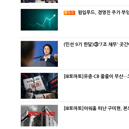
윙입푸드, 경영진 주가 부
(민선 9기 한달)③'7조 채무' 곳
[IB토마토]유증·CB 줄줄이 무산
[IB토마토]아워홈 떠난 구미현, 