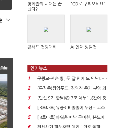
영화관의 시대는 끝
"CD로 구워오세요"
났다?
순
콘서트 전당대회
AI 인재 쟁탈전
인기뉴스
1
구광모-젠슨 황, 두 달 만에 또 만난다…
로봇·AI 등 논...
2
(특징주)윙입푸드, 경영진 주가 부양 의
지에 상한가...
3
(민선 9기 한달)③'7조 채무' 곳간에 충
격…추미애, 20년...
4
[IB토마토]유증·CB 줄줄이 무산…코스
닥 벌점 급증에 ...
5
[IB토마토]아워홈 떠난 구미현, 본느에
340억 베팅…가...
6
전세사기 피해주택 매입 1만호 돌파…