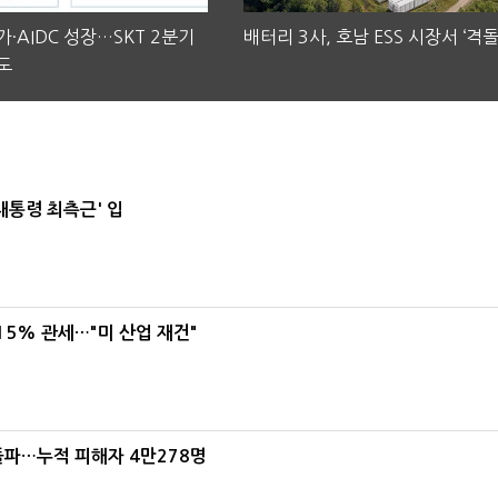
·AIDC 성장…SKT 2분기
배터리 3사, 호남 ESS 시장서 ‘격돌
도
대통령 최측근' 입
5% 관세…"미 산업 재건"
돌파…누적 피해자 4만278명