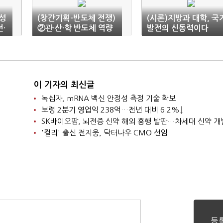
성
(창간기획-반도체 전쟁)
(시론)지방과 대학, 국
·
②관·산·학 반도체 역량
발전의 신동력이다
결집…중 2030년 ‘한국
추월’
이 기자의 최신글
녹십자, mRNA 백신 안정성 측정 기술 확보
보령 2분기 영업익 238억…전년 대비 6.2%↓
SK바이오팜, 뇌전증 신약 해외 흥행 발판…차세대 신약 개
'컬리' 출신 전지웅, 닥터나우 CMO 선임