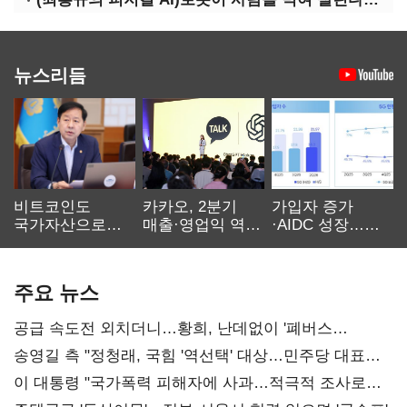
뉴스리듬
비트코인도
카카오, 2분기
가입자 증가
국가자산으로…'
매출·영업익 역대
·AIDC 성장…
보관·평가·처분'
최대…에이전트
SKT 2분기 성장
기준은 숙제
AI 수익화 관건
본궤도
주요 뉴스
공급 속도전 외치더니…황희, 난데없이 '폐버스
리모델링' 제안
송영길 측 "정청래, 국힘 '역선택' 대상…민주당 대표로
총선 지휘 못해"
이 대통령 "국가폭력 피해자에 사과…적극적 조사로