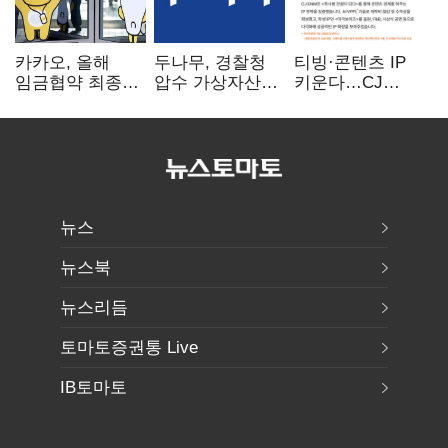
카카오, 올해
두나무, 경찰청
티빙·콘텐츠 IP
임금협약 최종
압수 가상자산
키운다…CJ
타결…연봉 6.3%
보관 맡는다…
ENM, 하반기
인상·격려금
커스터디 사업
글로벌 확장 가속
300만원
최종 낙찰
뉴스
뉴스북
뉴스리듬
토마토증권통 Live
IB토마토