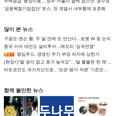
진실 밝혀야"
주택공급 '동상이몽'…정부·서울시 협력 없으면 '공수표'
'금융복합기업집단' 토스, 전 계열사 내부통제 표준화
많이 본 뉴스
구광모-젠슨 황, 두 달 만에 또 만난다…로봇·AI 등 논의
중국 이어 대만도 설비투자…메모리 ‘삼국전쟁’
윙입푸드, 경영진 주가 부양 의지에 상한가
(현장+)"팔 생각 접고 호가 높여요"…'덜 똘똘한 한 채'
20억 키맞추기
비트코인도 국가자산으로…'보관·평가·처분' 기준은
숙제
함께 볼만한 뉴스