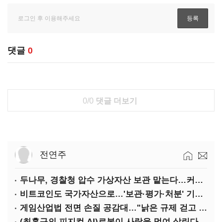
댓글
0
0/0
댓글 더보기
전연주
두나무, 경찰청 압수 가상자산 보관 맡는다…커스터디 사업 최종 낙찰
비트코인도 국가자산으로…'보관·평가·처분' 기준은 숙제
게임산업법 전면 손질 공감대…"낡은 규제 걷고 안전장치 촘촘히 해야"
(최홍규의 피지컬 AI)로봇이 사람을 먹여 살린다, 그런데 언제 먹여야 할지는 모른다