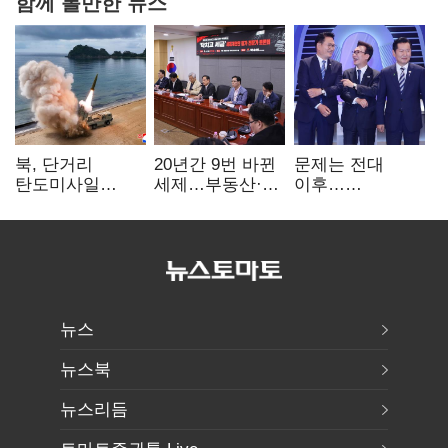
함께 볼만한 뉴스
북, 단거리
20년간 9번 바뀐
문제는 전대
탄도미사일
세제…부동산·
이후…
발사…안보실
상속세만
선호투표제로
"즉각 중단 촉구"
건드렸다
뒤집힐 땐
'지지층 불복'
뉴스
뉴스북
뉴스리듬