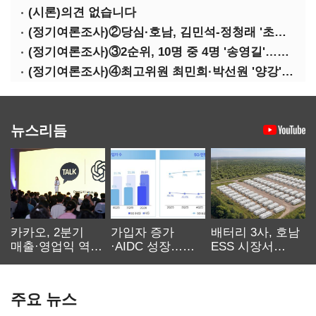
(시론)의견 없습니다
(정기여론조사)②당심·호남, 김민석-정청래 '초접전'
(정기여론조사)③2순위, 10명 중 4명 '송영길'…정청래 '한 자릿수'
(정기여론조사)④최고위원 최민희·박선원 '양강'…서미화·이성윤·임미애 뒤이어
뉴스리듬
카카오, 2분기
가입자 증가
배터리 3사, 호남
매출·영업익 역대
·AIDC 성장…
ESS 시장서
최대…에이전트
SKT 2분기 성장
‘격돌’
AI 수익화 관건
본궤도
주요 뉴스