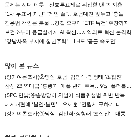
문제는 전대 이후…선호투표제로 뒤집힐 땐 '지지층
불복'
"1차 투표서 과반" "게임 끝"…호남대전 앞두고 '충돌'
김용범 책임론 봇물…경질 요구에 'ETF 특검' 주장까지
보건소부터 응급실까지 AI 확산…지역의료 혁신 본격화
"강남사옥 부지에 청년주택"…LH도 '공급 속도전'
많이 본 뉴스
(정기여론조사)②당심·호남, 김민석-정청래 '초접전'
삼성 Z8 역대급 ‘흥행’에 애플 반격 주목…9월 ‘폴더블
대전’
(SPC 민낯)④솜방망이 처벌에 식품위생법 위반 반복
세제개편에 ‘불안·불만’…오세훈 "전월세 구하기 더
힘들어질 것"
(정기여론조사)①당심, 김민석·정청래 '초접전'…대통령
지지도 '50% 아래로'(종합)