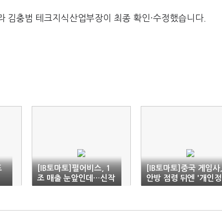
라 김충범 테크지식산업부장이 최종 확인·수정했습니다.
도
[IB토마토]펄어비스, 1
[IB토마토]중국 게임사
조 매출 눈앞인데…신작
안방 점령 뒤엔 '개인정
공백이 변수
보 블랙홀'