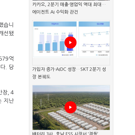
카카오, 2분기 매출·영업익 역대 최대…
에이전트 AI 수익화 관건
공했습니
 개선됐
579억
다. 당
가입자 증가·AIDC 성장…SKT 2분기 성
장 본궤도
장, 4
는 지난
배터리 3사, 호남 ESS 시장서 ‘격돌’