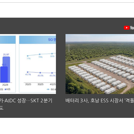
·AIDC 성장…SKT 2분기
배터리 3사, 호남 ESS 시장서 ‘격돌
도