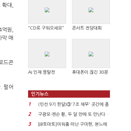
 확대,
"CD로 구워오세요"
콘서트 전당대회
4억원,
사막 매
운로드콘
AI 인재 쟁탈전
휴대폰이 끊긴 30분
. 펄어
인기뉴스
1
(민선 9기 한달)③'7조 채무' 곳간에 충
격…추미애, 20년...
2
구광모-젠슨 황, 두 달 만에 또 만난다…
로봇·AI 등 논...
3
[IB토마토]아워홈 떠난 구미현, 본느에