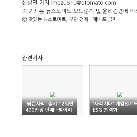
신상민 기자 lmez0810@etomato.com
이 기사는 뉴스토마토 보도준칙 및 윤리강령에 따
ⓒ 맛있는 뉴스토마토, 무단 전재 - 재배포 금지
관련기사
'붉은사막' 출시 12일만
'사각지대' 게임업계
400만장 판매…펄어비
ESG 본격화
스도 주가 상승