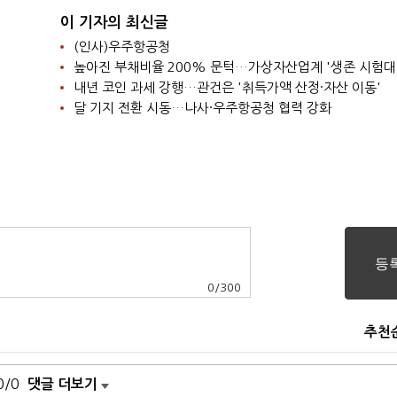
이 기자의 최신글
(인사)우주항공청
높아진 부채비율 200% 문턱…가상자산업계 '생존 시험대
내년 코인 과세 강행…관건은 '취득가액 산정·자산 이동'
달 기지 전환 시동…나사·우주항공청 협력 강화
0
/
300
추천
0/0
댓글 더보기