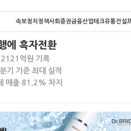
속보
정치
정책
사회
증권
금융
산업
테크
유통
건설
흥행에 흑자전환
 2121억원 기록
…분기 기준 최대 실적
 매출 81.2% 차지