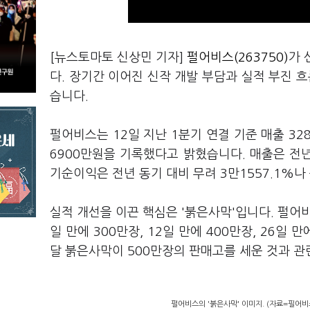
[뉴스토마토 신상민 기자]
펄어비스(263750)
가 
다. 장기간 이어진 신작 개발 부담과 실적 부진 
습니다.
펄어비스는 12일 지난 1분기 연결 기준 매출 328
6900만원을 기록했다고 밝혔습니다. 매출은 전년 
기순이익은 전년 동기 대비 무려 3만1557.1%나
실적 개선을 이끈 핵심은 '붉은사막'입니다. 펄어비
일 만에 300만장, 12일 만에 400만장, 26
달 붉은사막이 500만장의 판매고를 세운 것과 관련
펄어비스의 '붉은사막' 이미지. (자료=필어비