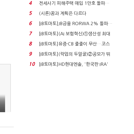
340억 베팅…가...
4
전세사기 피해주택 매입 1만호 돌파…
누적 피해자 4만2...
5
(시론)꿈과 계획은 다르다
6
[IB토마토]JB금융 RORWA 2% 돌파…
실적 견인은 은행 ...
7
[IB토마토](AI 보험혁신)①생산성 최대
80% 개선…현실...
8
[IB토마토]유증·CB 줄줄이 무산…코스
닥 벌점 급증에 ...
9
[IB토마토](락업의 두얼굴)②공모가 뛰
자 첫날 매도…FI ...
10
[IB토마토]HD현대엔솔, '한국판 IRA'
수혜 부상…세액공...
,