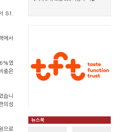
 81.
금액에서
 6%였
 비중은
이었습니
 편의성
뉴스북
억원으로