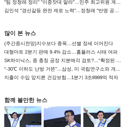
"팀 정청래 정리" "이중잣대 말라"…민주 최고위원 계파
다툼 격화
김민석 "경선갈등 완전 제로 노력"…정청래 "반명 공세
사과부터"
많이 본 뉴스
(주간증시전망)지수보다 종목…선별 장세 이어진다
대형마트 2분기 판매 9.4% 감소…홈플러스 사태 여파
SK하이닉스, 중 충칭 공장 지분매각 검토?…“확정된 바
없어”
“-30℃ 이하도 난방 거뜬”…삼성, 미 국립연구소와 개발
협력
지출이 수입 앞지른 건강보험…1분기 3조8989억 적자
함께 볼만한 뉴스