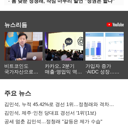
몸 낮춘 정청래, 작심 마무리 발언 "정권은 짧다"
뉴스리듬
비트코인도
카카오, 2분기
가입자 증가
국가자산으로…'
매출·영업익 역대
·AIDC 성장…
보관·평가·처분'
최대…에이전트
SKT 2분기 성장
기준은 숙제
AI 수익화 관건
본궤도
주요 뉴스
김민석, 누적 45.42%로 경선 1위…정청래와 격차
0.86%p(2보)
김민석, 제주·인천 당대표 경선서 '1위'(1보)
공세 멈춘 김민석…정청래 "갈등은 제가 수습"