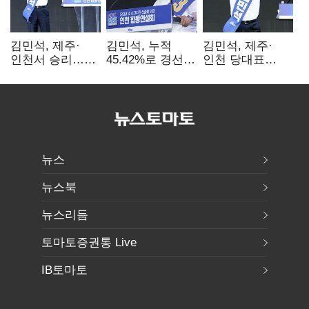
김민석, 제주·
김민석, 누적
김민석, 제주·
인천서 승리…
45.42%로 경선
인천 당대표
누적 득표율 '1위
1위…정청래와
경선서 '1위'(1보)
탈환'(종합)
격차
0.86%p(2보)
뉴스
뉴스북
뉴스리듬
토마토증권통 Live
IB토마토