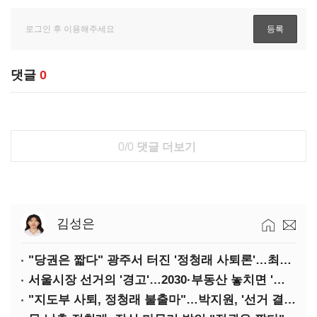
댓글
0
0/0
댓글 더보기
김성은
"당권은 짧다" 광주서 터진 '정청래 사퇴론'…최고위 '아수라장'
서울시장 선거의 '경고'…2030·부동산 놓치면 '총선도 대선도' 패배
"지도부 사퇴, 정청래 불출마"…박지원, '선거 결과 책임' 강조