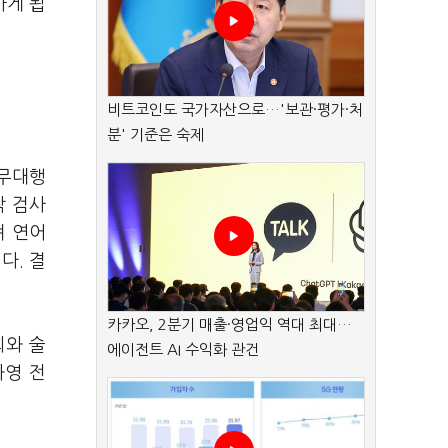
하게 됩
비트코인도 국가자산으로…'보관·평가·처
분' 기준은 숙제
직무대행
박 검사
려 연어
다. 결
카카오, 2분기 매출·영업익 역대 최대…
회와 술
에이전트 AI 수익화 관건
화영 전