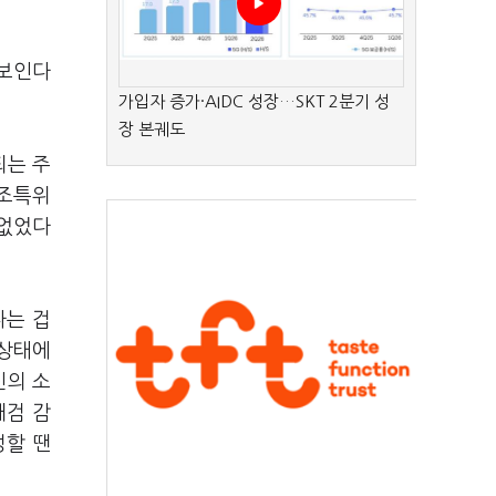
 보인다
가입자 증가·AIDC 성장…SKT 2분기 성
장 본궤도
되는 주
국조특위
 없었다
다는 겁
 상태에
신의 소
대검 감
정할 땐