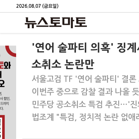
2026.08.07 (금요일)
'연어 술파티 의혹' 징계시
소취소 논란만
서울고검 TF '연어 술파티' 결
이번주 중으로 감찰 결과 나올 
민주당 공소취소 특검 추진…'진
법조계 "특검, 정치적 논란 없애