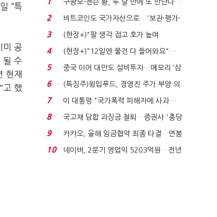
1
구광모-젠슨 황, 두 달 만에 또 만난다…
일 “특
로봇·AI 등 논...
2
비트코인도 국가자산으로…'보관·평가·
처분' 기준은 ...
3
(현장+)"팔 생각 접고 호가 높여
이미 공
요"…'덜 똘똘한 한 채' 20...
4
(현장+)"12일엔 물건 다 들어와요"…
 될 수
빈 매대 채우며 문 연 ...
5
중국 이어 대만도 설비투자…메모리 ‘삼
면 현재
국전쟁’
6
(특징주)윙입푸드, 경영진 주가 부양 의
"고 했
지에 상한가...
7
이 대통령 "국가폭력 피해자에 사과…
적극적 조사로 진...
8
국고채 담합 과징금 철퇴…증권사 '충당
금 폭탄' 우려...
9
카카오, 올해 임금협약 최종 타결…연봉
6.3% 인상·격려...
10
네이버, 2분기 영업익 5203억원…전년
비 0.2% 감소...