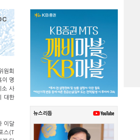
찰위원회
혹이 명
기소 사
에 대한
뉴스리듬
가 이달
포스(T