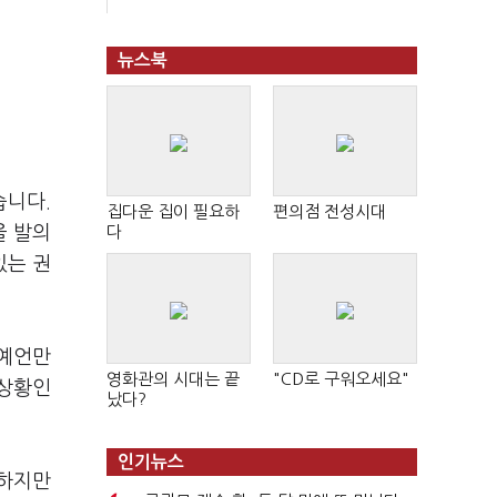
뉴스북
습니다.
집다운 집이 필요하
편의점 전성시대
을 발의
다
있는 권
 예언만
영화관의 시대는 끝
"CD로 구워오세요"
 상황인
났다?
인기뉴스
 하지만