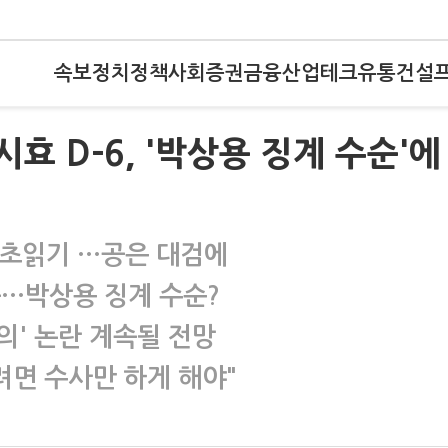
속보
정치
정책
사회
증권
금융
산업
테크
유통
건설
효 D-6, '박상용 징계 수순'에
론 초읽기 …공은 대검에
듯…박상용 징계 수순?
의' 논란 계속될 전망
려면 수사만 하게 해야"