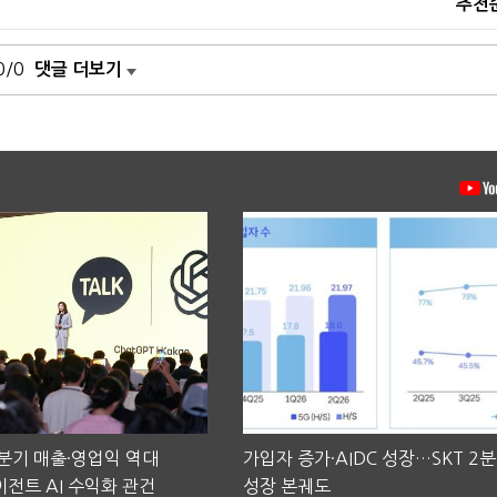
추천
0/0
댓글 더보기
2분기 매출·영업익 역대
가입자 증가·AIDC 성장…SKT 2
전트 AI 수익화 관건
성장 본궤도