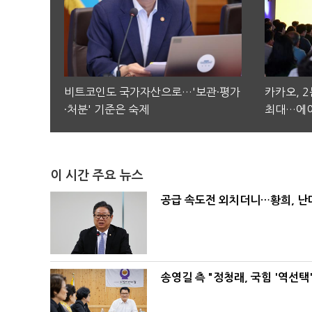
비트코인도 국가자산으로…'보관·평가
카카오, 
·처분' 기준은 숙제
최대…에이
이 시간 주요 뉴스
공급 속도전 외치더니…황희, 난
송영길 측 "정청래, 국힘 '역선