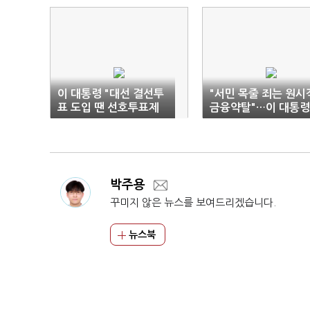
이 대통령 "대선 결선투
"서민 목줄 죄는 원시
표 도입 땐 선호투표제
금융약탈"…이 대통령
논의"
해결방안 약속
박주용
꾸미지 않은 뉴스를 보여드리겠습니다.
뉴스북