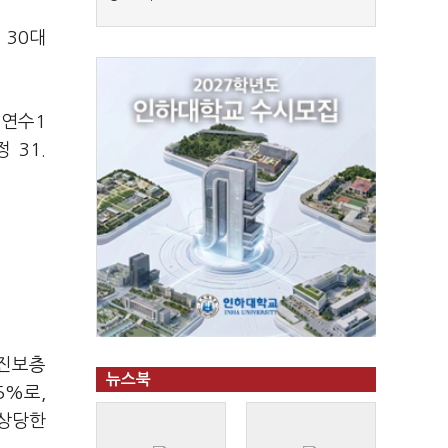
 30대
·연수1
 31.
 진보층
뉴스북
5%로,
 상당한