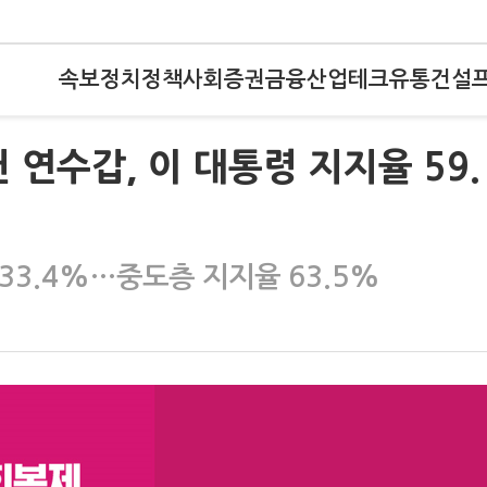
속보
정치
정책
사회
증권
금융
산업
테크
유통
건설
연수갑, 이 대통령 지지율 59.
 33.4%…중도층 지지율 63.5%