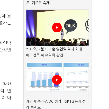
분' 기준은 숙제
전체 응
 평가는
 성인남
카카오, 2분기 매출·영업익 역대 최대…
(안심번
에이전트 AI 수익화 관건
이 강한
다. 민
 이 대
가입자 증가·AIDC 성장…SKT 2분기 성
장 본궤도