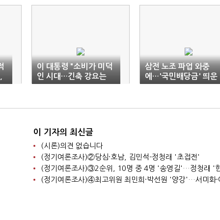
적
이 대통령 "소비가 미덕
삼전 노조 파업 와중
,
인 시대…긴축 강요는
에…'국민배당금' 띄운
민생 방치"
김용범
이 기자의 최신글
(시론)의견 없습니다
(정기여론조사)②당심·호남, 김민석-정청래 '초접전'