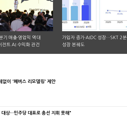
2분기 매출·영업익 역대
가입자 증가·AIDC 성장…SKT 2
전트 AI 수익화 관건
성장 본궤도
데없이 '폐버스 리모델링' 제안
택' 대상…민주당 대표로 총선 지휘 못해"