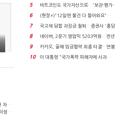
요"…'덜 똘똘한 한 채' 20...
5
비트코인도 국가자산으로…'보관·평가·
처분' 기준은 ...
6
(현장+)"12일엔 물건 다 들어와요"…
빈 매대 채우며 문 연 ...
7
국고채 담합 과징금 철퇴…증권사 '충당
금 폭탄' 우려...
8
네이버, 2분기 영업익 5203억원…전년
비 0.2% 감소...
9
카카오, 올해 임금협약 최종 타결…연봉
6.3% 인상·격려...
10
이 대통령 "국가폭력 피해자에 사과…
적극적 조사로 진...
(정기여론조사)③2순위, 10명 중 4명 '송영길'…정청래 '한 자릿수'
(정기여론조사)④최고위원 최민희·박선원 '양강'…서미화·이성윤·임미애 뒤이어