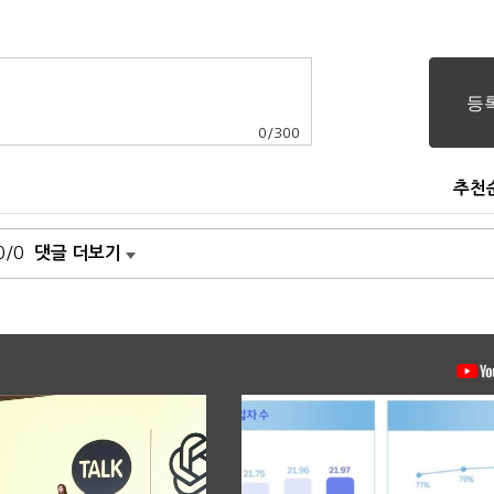
0
/
300
추천
0/0
댓글 더보기