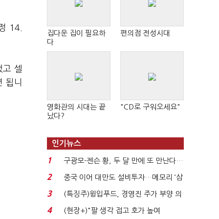
 14.
집다운 집이 필요하
편의점 전성시대
다
했고 셀
면 됩니
영화관의 시대는 끝
"CD로 구워오세요"
났다?
인기뉴스
1
구광모-젠슨 황, 두 달 만에 또 만난다…
로봇·AI 등 논...
2
중국 이어 대만도 설비투자…메모리 ‘삼
국전쟁’
3
(특징주)윙입푸드, 경영진 주가 부양 의
지에 상한가...
4
(현장+)"팔 생각 접고 호가 높여