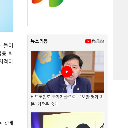
뉴스리듬
해 들어
금융 확
 지적이
비트코인도 국가자산으로…'보관·평가·처
분' 기준은 숙제
두 곳에