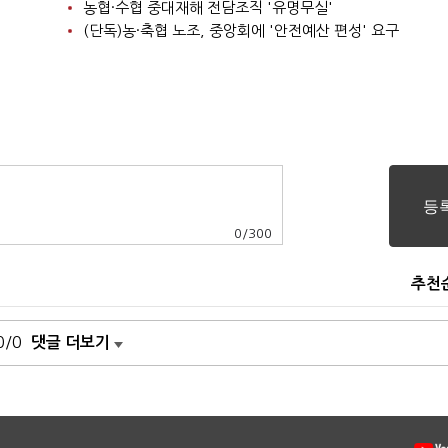
농협·수협 중대재해 전담조직 '유명무실'
(단독)농·축협 노조, 중앙회에 '안전예산 편성' 요구
0
/
300
추천
0/0
댓글 더보기