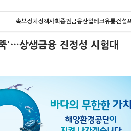
속보
정치
정책
사회
증권
금융
산업
테크
유통
건설
 '뚝'…상생금융 진정성 시험대