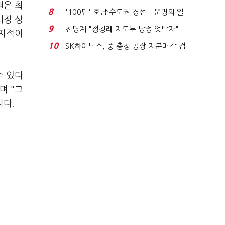
권은 최
노동자는 강행군…'야...
8
'100만' 호남·수도권 경선…운명의 일
시장 상
주일
9
친명계 "정청래 지도부 당정 엇박자"…
 지적이
친청계 "신천지 오...
10
SK하이닉스, 중 충칭 공장 지분매각 검
토?…“확정된 바...
수 있다
며 "그
니다.