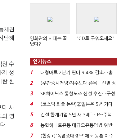
가능채권
 지난해
영화관의 시대는 끝
"CD로 구워오세요"
났다?
인기뉴스
억원 수
1
까지 성
대형마트 2분기 판매 9.4% 감소…홈
플러스 사태 여파...
이란 한
2
(주간증시전망)지수보다 종목…선별 장
세 이어진다...
3
SK하이닉스 통합노조 신설 추진…구성
원 간 성과급 불...
4
(코스닥 퇴출 논란)②일본은 5년 기다
보다 사
려주는데 우리는 ...
5
건설 한계기업 5년 새 3배↑…PF·주택
도의 영
침체에 재무 ...
다.
6
농협하나로유통 대규모유통업법 위반
적발…공정위, 과...
7
(현장+)'폭염중대경보'에도 농촌 이주