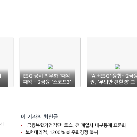
위
ESG 공시 의무화 '째깍
'AI+ESG' 융합…2금
째깍'…2금융 '스코프3'
권, '무늬만 친환경' 그
영향권
린워싱 잡는다
이 기자의 최신글
다!
'금융복합기업집단' 토스, 전 계열사 내부통제 표준화
보험대리점, 1200%룰 우회경쟁 불씨