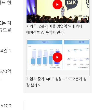
카드 한
드는 지
카카오, 2분기 매출·영업익 역대 최대…
 규모를
에이전트 AI 수익화 관건
4일 1
570억
.
가입자 증가·AIDC 성장…SKT 2분기 성
장 본궤도
5100