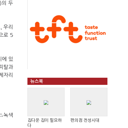
)의 두
, 우리
으로 5
치에 있
캐피탈과
 제자리
뉴스북
 △녹색
집다운 집이 필요하
편의점 전성시대
다