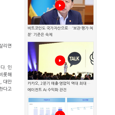
비트코인도 국가자산으로…'보관·평가·처
분' 기준은 숙제
 살리면
다. 인
 비롯해
, 대만
카카오, 2분기 매출·영업익 역대 최대…
 한다고
에이전트 AI 수익화 관건