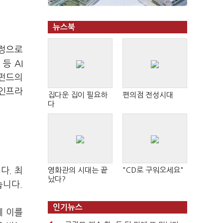
뉴스북
일정으로
등 AI
장펀드의
 인프라
집다운 집이 필요하
편의점 전성시대
다
다. 최
영화관의 시대는 끝
"CD로 구워오세요"
났다?
습니다.
인기뉴스
에 이를