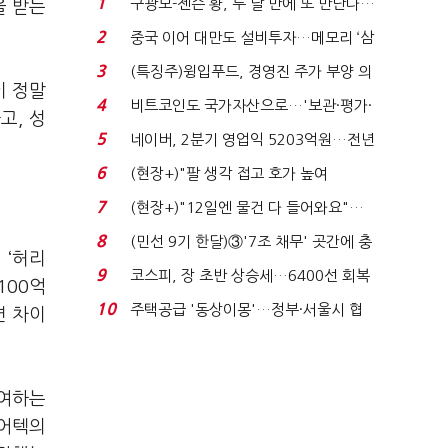
1
구광모-젠슨 황, 두 달 만에 또 만난다…
을 받는
로봇·AI 등 논...
2
중국 이어 대만도 설비투자…메모리 ‘삼
국전쟁’
3
(특징주)윙입푸드, 경영진 주가 부양 의
이 정말
지에 상한가...
4
비트코인도 국가자산으로…'보관·평가·
고, 성
처분' 기준은 ...
5
네이버, 2분기 영업익 5203억원…전년
비 0.2% 감소...
6
(현장+)"팔 생각 접고 호가 높여
요"…'덜 똘똘한 한 채' 20...
7
(현장+)"12일엔 물건 다 들어와요"…
빈 매대 채우며 문 연 ...
8
(민선 9기 한달)③'7조 채무' 곳간에 충
 ‘허리
격…추미애, 20년...
9
코스피, 장 초반 상승세…6400선 회복
100억
시도
10
주택공급 '동상이몽'…정부·서울시 협
면 차이
력 없으면 '공수표'...
참여하는
디어텍의