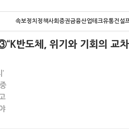
속보
정치
정책
사회
증권
금융
산업
테크
유통
건설
③“K반도체, 위기와 기회의 교차
’
편중
고
야