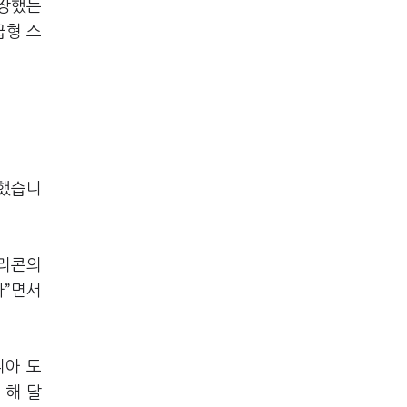
성장했는
급형 스
조했습니
브리콘의
다”면서
디아 도
 해 달