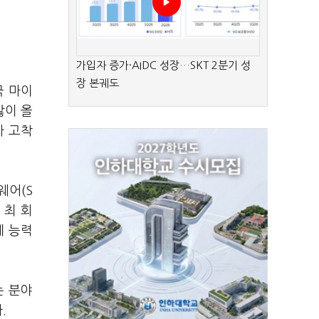
가입자 증가·AIDC 성장…SKT 2분기 성
장 본궤도
국 마이
많이 올
가 고착
웨어(S
 최 회
계 능력
는 분야
.