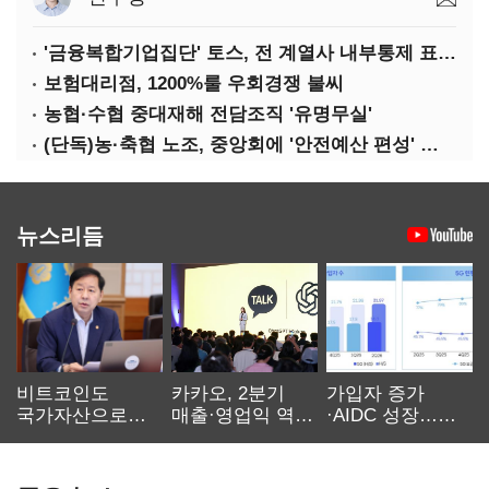
'금융복합기업집단' 토스, 전 계열사 내부통제 표준화
보험대리점, 1200%룰 우회경쟁 불씨
농협·수협 중대재해 전담조직 '유명무실'
(단독)농·축협 노조, 중앙회에 '안전예산 편성' 요구
뉴스리듬
비트코인도
카카오, 2분기
가입자 증가
국가자산으로…'
매출·영업익 역대
·AIDC 성장…
보관·평가·처분'
최대…에이전트
SKT 2분기 성장
기준은 숙제
AI 수익화 관건
본궤도