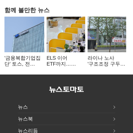
함께 볼만한 뉴스
'금융복합기업집
ELS 이어
라이나 노사
단' 토스, 전
ETF까지…
'구조조정 구두
계열사 내부통제
고위험상품 판매
합의안' 도출
표준화
제동 걸린 은행
뉴스
뉴스북
뉴스리듬