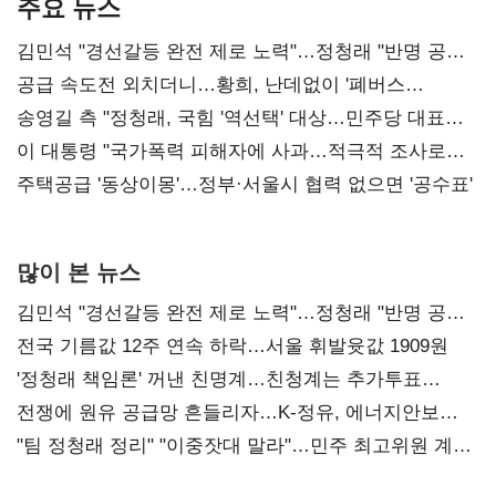
주요 뉴스
김민석 "경선갈등 완전 제로 노력"…정청래 "반명 공세
사과부터"
공급 속도전 외치더니…황희, 난데없이 '폐버스
리모델링' 제안
송영길 측 "정청래, 국힘 '역선택' 대상…민주당 대표로
총선 지휘 못해"
이 대통령 "국가폭력 피해자에 사과…적극적 조사로
진실 밝혀야"
주택공급 '동상이몽'…정부·서울시 협력 없으면 '공수표'
많이 본 뉴스
김민석 "경선갈등 완전 제로 노력"…정청래 "반명 공세
사과부터"
전국 기름값 12주 연속 하락…서울 휘발윳값 1909원
'정청래 책임론' 꺼낸 친명계…친청계는 추가투표
때리기
전쟁에 원유 공급망 흔들리자…K-정유, 에너지안보
핵심으로 재부상
"팀 정청래 정리" "이중잣대 말라"…민주 최고위원 계파
다툼 격화