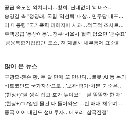
공급 속도전 외치더니…황희, 난데없이 '폐버스
리모델링' 제안
송영길 측 "정청래, 국힘 '역선택' 대상…민주당 대표로
총선 지휘 못해"
이 대통령 "국가폭력 피해자에 사과…적극적 조사로
진실 밝혀야"
주택공급 '동상이몽'…정부·서울시 협력 없으면 '공수표'
'금융복합기업집단' 토스, 전 계열사 내부통제 표준화
많이 본 뉴스
구광모-젠슨 황, 두 달 만에 또 만난다…로봇·AI 등 논의
비트코인도 국가자산으로…'보관·평가·처분' 기준은
숙제
(현장+)"팔 생각 접고 호가 높여요"…'덜 똘똘한 한 채'
20억 키맞추기
(현장+)"12일엔 물건 다 들어와요"…빈 매대 채우며 문
연 홈플러스
중국 이어 대만도 설비투자…메모리 ‘삼국전쟁’