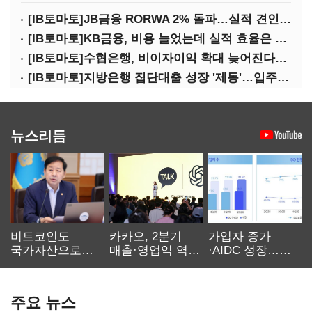
[IB토마토]JB금융 RORWA 2% 돌파…실적 견인은 은행 아닌 캐피탈
[IB토마토]KB금융, 비용 늘었는데 실적 효율은 개선…증권 호황 효과
[IB토마토]수협은행, 비이자이익 확대 늦어진다…공모운용사 인가 연말로
[IB토마토]지방은행 집단대출 성장 '제동'…입주절벽에 반사이익도 희박
뉴스리듬
비트코인도
카카오, 2분기
가입자 증가
국가자산으로…'
매출·영업익 역대
·AIDC 성장…
보관·평가·처분'
최대…에이전트
SKT 2분기 성장
기준은 숙제
AI 수익화 관건
본궤도
주요 뉴스