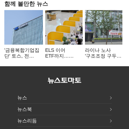
함께 볼만한 뉴스
'금융복합기업집
ELS 이어
라이나 노사
단' 토스, 전
ETF까지…
'구조조정 구두
계열사 내부통제
고위험상품 판매
합의안' 도출
표준화
제동 걸린 은행
뉴스
뉴스북
뉴스리듬