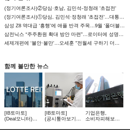
(정기여론조사)②당심·호남, 김민석-정청래 '초접전'
(정기여론조사)①당심, 김민석·정청래 '초접전'…대통령
지지도 '50% 아래로'(종합)
삼성 Z8 역대급 ‘흥행’에 애플 반격 주목…9월 ‘폴더블
대전’
삼전닉스 “주주환원 확대 방안 마련”…로이터에 성명
보내
세제개편에 ‘불안·불만’…오세훈 "전월세 구하기 더
힘들어질 것"
함께 볼만한 뉴스
[IB토마토]
[IB토마토]
기업은행,
(Deal모니터)
(공시톺아보기)
소비자피해보상
롯데리츠, 회사채
투자판단 공시,
부실심사·