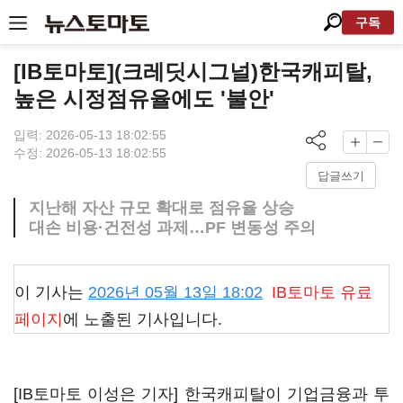
구독
[IB토마토](크레딧시그널)한국캐피탈,
높은 시정점유율에도 '불안'
입력: 2026-05-13 18:02:55
수정: 2026-05-13 18:02:55
답글쓰기
지난해 자산 규모 확대로 점유율 상승
대손 비용·건전성 과제…PF 변동성 주의
이 기사는
2026년 05월 13일 18:02
IB토마토
유료
페이지
에 노출된 기사입니다.
[IB토마토 이성은 기자] 한국캐피탈이 기업금융과 투