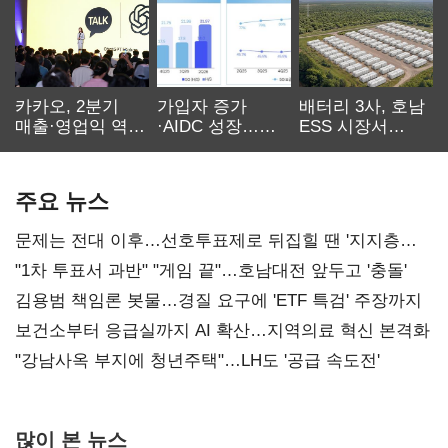
카카오, 2분기
가입자 증가
배터리 3사, 호남
매출·영업익 역대
·AIDC 성장…
ESS 시장서
최대…에이전트
SKT 2분기 성장
‘격돌’
AI 수익화 관건
본궤도
주요 뉴스
문제는 전대 이후…선호투표제로 뒤집힐 땐 '지지층
불복'
"1차 투표서 과반" "게임 끝"…호남대전 앞두고 '충돌'
김용범 책임론 봇물…경질 요구에 'ETF 특검' 주장까지
보건소부터 응급실까지 AI 확산…지역의료 혁신 본격화
"강남사옥 부지에 청년주택"…LH도 '공급 속도전'
많이 본 뉴스