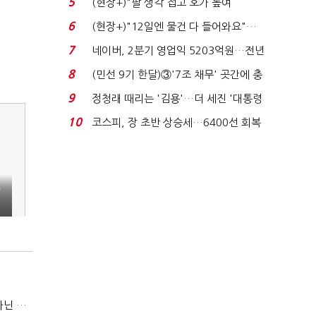
5
(현장+)"팔 생각 접고 호가 높여
요"…'덜 똘똘한 한 채' 20...
6
(현장+)"12일엔 물건 다 들어와요"…
빈 매대 채우며 문 연 ...
7
네이버, 2분기 영업익 5203억원…전년
비 0.2% 감소...
8
(민선 9기 한달)③'7조 채무' 곳간에 충
격…추미애, 20년...
9
정청래 때리는 '김용'…더 세진 '대통령
최측근' 입...
10
코스피, 장 초반 상승세…6400선 회복
시도
방
[IB토마토]JB금융 RORWA 2% 돌파…실적 견인은 은행 아닌 캐피탈