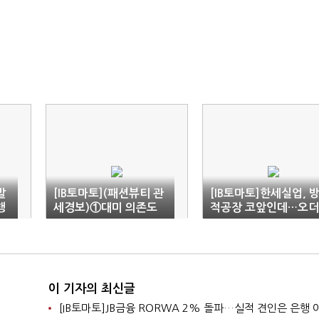
발
[IB토마토](패션뷰티 관
[IB토마토]한세실업, 
행
세경보)①대미 의존도
적공장 코앞인데…오더
정'
에 갈린 패션기업 희비
감소에 수익성 '경고등'
이 기자의 최신글