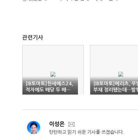
관련기사
[IB토마토]한세예스24,
[IB토마토]메리츠, 우
적자에도 배당 두 배…
부채 정리됐는데…발
오너일가 '곳간 채우기'
어음 인가 지연 '속사
이성은
탄탄하고 읽기 쉬운 기사를 쓰겠습니다.