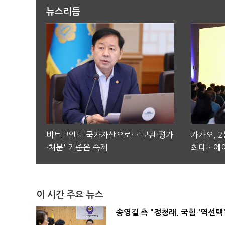
뉴스리듬
비트코인도 국가자산으로…'보관·평가
카카오, 
·처분' 기준은 숙제
최대…에이
이 시간 주요 뉴스
송영길 측 "정청래, 국힘 '역선