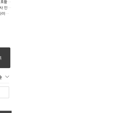
[IB토마토]KB금융, 비용 늘었는데 실적 효율은 개선…증권 호황 효과
[IB토마토]수협은행, 비이자이익 확대 늦어진다…공모운용사 인가 연말로
[IB토마토]지방은행 집단대출 성장 '제동'…입주절벽에 반사이익도 희박
순