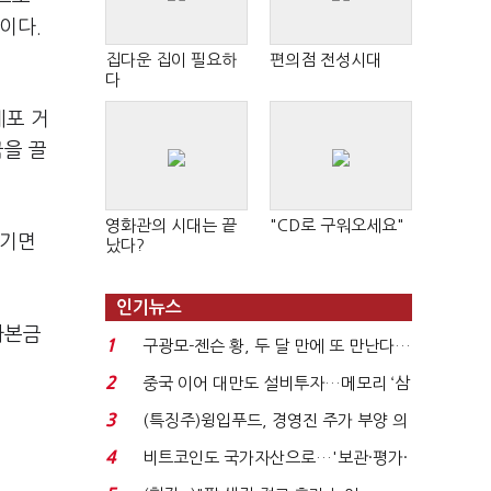
이다.
집다운 집이 필요하
편의점 전성시대
다
레포 거
금을 끌
영화관의 시대는 끝
"CD로 구워오세요"
생기면
났다?
인기뉴스
자본금
1
구광모-젠슨 황, 두 달 만에 또 만난다…
로봇·AI 등 논...
2
중국 이어 대만도 설비투자…메모리 ‘삼
국전쟁’
3
(특징주)윙입푸드, 경영진 주가 부양 의
지에 상한가...
4
비트코인도 국가자산으로…'보관·평가·
처분' 기준은 ...