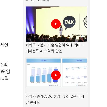
한세실
카카오, 2분기 매출·영업익 역대 최대…
에이전트 AI 수익화 관건
 수익
 0원일
13일
가입자 증가·AIDC 성장…SKT 2분기 성
장 본궤도