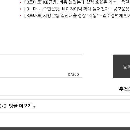
0
/
300
추천
0/0
댓글 더보기