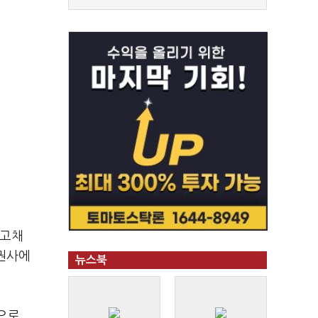
국고채
증권사에
뉴스북
으로