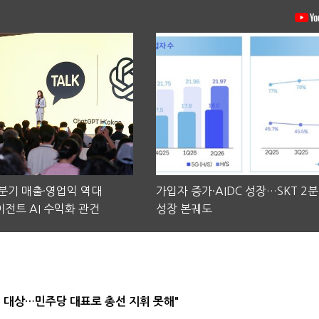
2분기 매출·영업익 역대
가입자 증가·AIDC 성장…SKT 2
전트 AI 수익화 관건
성장 본궤도
택' 대상…민주당 대표로 총선 지휘 못해"