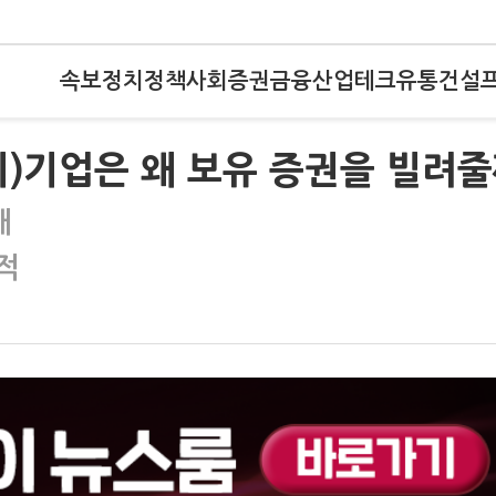
속보
정치
정책
사회
증권
금융
산업
테크
유통
건설
기)기업은 왜 보유 증권을 빌려
래
적