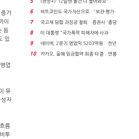
5
(현장+)"12일엔 물건 다 들어와요"…
빈 매대 채우며 문 연 ...
6
비트코인도 국가자산으로…'보관·평가·
 증가
처분' 기준은 ...
가까이
7
국고채 담합 과징금 철퇴…증권사 '충당
 등
금 폭탄' 우려...
8
이 대통령 "국가폭력 피해자에 사과…
도 있
적극적 조사로 진...
9
네이버, 2분기 영업익 5203억원…전년
비 0.2% 감소...
10
카카오, 올해 임금협약 최종 타결…연봉
6.3% 인상·격려...
 영업
이 유
금성자
금흐름
설비투