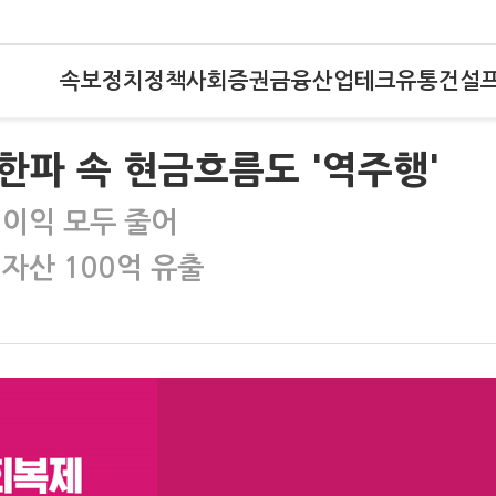
속보
정치
정책
사회
증권
금융
산업
테크
유통
건설
 한파 속 현금흐름도 '역주행'
업이익 모두 줄어
자산 100억 유출