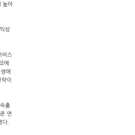
이 높아
수익성
 서비스
'코메
 생애
전략이
 속출
준 연
했다.