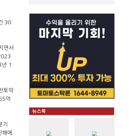
 30
해지면서
023
년 1
 반토막
55억
뉴스북
분기
지난해에