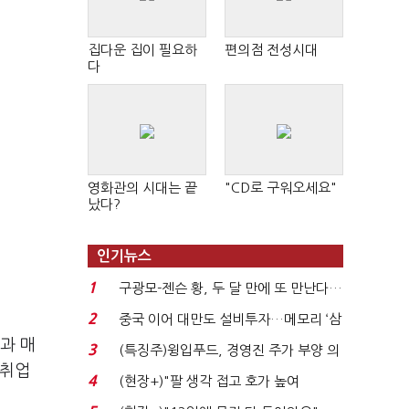
집다운 집이 필요하
편의점 전성시대
다
영화관의 시대는 끝
"CD로 구워오세요"
났다?
인기뉴스
1
구광모-젠슨 황, 두 달 만에 또 만난다…
로봇·AI 등 논...
2
중국 이어 대만도 설비투자…메모리 ‘삼
국전쟁’
과 매
3
(특징주)윙입푸드, 경영진 주가 부양 의
 취업
지에 상한가...
4
(현장+)"팔 생각 접고 호가 높여
요"…'덜 똘똘한 한 채' 20...