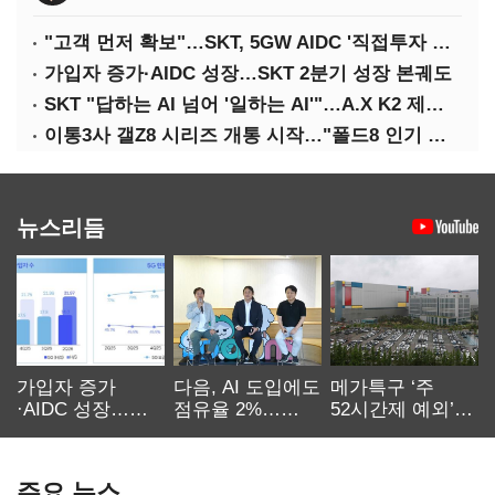
"고객 먼저 확보"…SKT, 5GW AIDC '직접투자 최소화'
가입자 증가·AIDC 성장…SKT 2분기 성장 본궤도
SKT "답하는 AI 넘어 '일하는 AI'"…A.X K2 제조·국방 확산
이통3사 갤Z8 시리즈 개통 시작…"폴드8 인기 가장 높아"
뉴스리듬
가입자 증가
다음, AI 도입에도
메가특구 ‘주
·AIDC 성장…
점유율 2%…
52시간제 예외’
SKT 2분기 성장
에이전트
고개…
본궤도
차별화가 관건
반도체업계 촉각
주요 뉴스