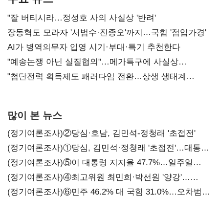
"잘 버티시라…정성호 사의 사실상 '반려'
장동혁도 모라자 '서범수·진종오'까지…국힘 '점입가경'
AI가 병역의무자 입영 시기·부대·특기 추천한다
"예송논쟁 아닌 실질협의"…메가특구에 사실상
'노동유연화'
"첨단전력 획득제도 패러다임 전환…상생 생태계
조성해 대체불가 K-방산 도약"
많이 본 뉴스
(정기여론조사)②당심·호남, 김민석-정청래 '초접전'
(정기여론조사)①당심, 김민석·정청래 '초접전'…대통령
지지도 '50% 아래로'(종합)
(정기여론조사)⑤이 대통령 지지율 47.7%…일주일
만에 다시 40%대
(정기여론조사)④최고위원 최민희·박선원 '양강'…
서미화·이성윤·임미애 뒤이어
(정기여론조사)⑥민주 46.2% 대 국힘 31.0%…오차범위
밖 격차 '유지'