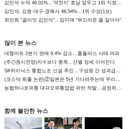
김민석 누적 46.01%…'격전지' 호남 앞두고 1위 지켰다
(2보)
김민석, 강원·대구·경북서 48.54%…1위 수성(1보)
최민희 "골리앗 김민석"…임미애 "부끄러운 줄 알아야"
많이 본 뉴스
대형마트 2분기 판매 9.4% 감소…홈플러스 사태 여파
(주간증시전망)지수보다 종목…선별 장세 이어진다
SK하이닉스 통합노조 신설 추진…구성원 간 성과급
불만 확산
(코스닥 퇴출 논란)②일본은 5년 기다려주는데 우리는
당장 퇴출?…시간만으론 부족한 코스닥 구하기
농협하나로유통 대규모유통업법 위반 적발…공정위,
과징금 4억6200만원 부과
함께 볼만한 뉴스