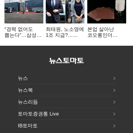
“경력 없어도
최태원, 노소영에
본업 살아난
뽑는다”…삼성
1조 지급?…
코오롱인더
·TSMC, 미
재상고 여부 주목
·HS효성…AI·
반도체 인재
배터리 소재로
쟁탈전
보폭 확대
뉴스
뉴스북
뉴스리듬
토마토증권통 Live
IB토마토