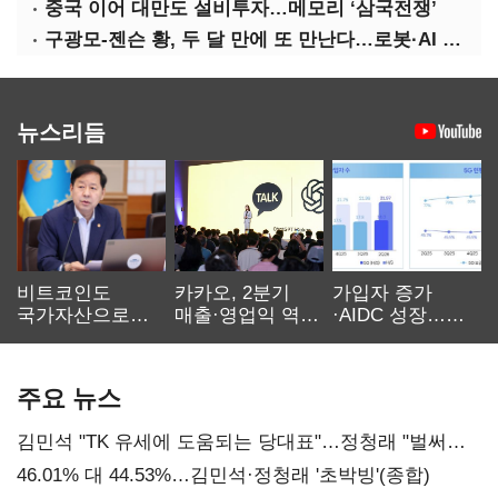
중국 이어 대만도 설비투자…메모리 ‘삼국전쟁’
구광모-젠슨 황, 두 달 만에 또 만난다…로봇·AI 등 논의
뉴스리듬
비트코인도
카카오, 2분기
가입자 증가
국가자산으로…'
매출·영업익 역대
·AIDC 성장…
보관·평가·처분'
최대…에이전트
SKT 2분기 성장
기준은 숙제
AI 수익화 관건
본궤도
주요 뉴스
김민석 "TK 유세에 도움되는 당대표"…정청래 "벌써
대표된 양 당직 배분"
46.01% 대 44.53%…김민석·정청래 '초박빙'(종합)