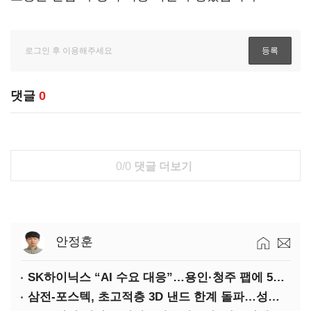
댓글
0
0/0
댓글 더보기
안정훈
SK하이닉스 “AI 수요 대응”…용인·청주 팹에 54조 투자
삼전-포스텍, 초고적층 3D 낸드 한계 돌파…성능·전력효율 개선