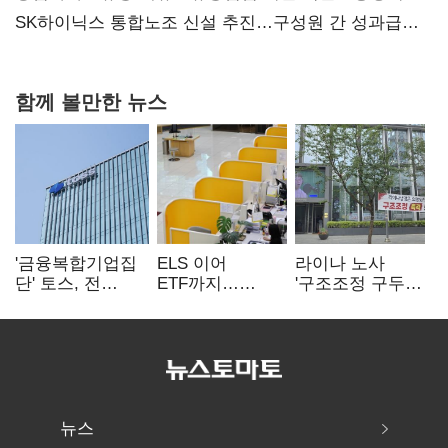
과징금 4억6200만원 부과
SK하이닉스 통합노조 신설 추진…구성원 간 성과급
불만 확산
함께 볼만한 뉴스
'금융복합기업집
ELS 이어
라이나 노사
단' 토스, 전
ETF까지…
'구조조정 구두
계열사 내부통제
고위험상품 판매
합의안' 도출
표준화
제동 걸린 은행
뉴스