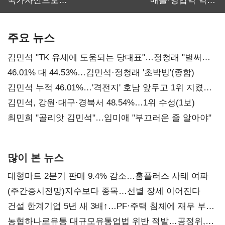
국가자산으로…'
매출·영업익 역대
보관·평가·처분'
최대…에이전트
기준은 숙제
AI 수익화 관건
주요 뉴스
김민석 "TK 유세에 도움되는 당대표"…정청래 "벌써
대표된 양 당직 배분"
46.01% 대 44.53%…김민석·정청래 '초박빙'(종합)
김민석 누적 46.01%…'격전지' 호남 앞두고 1위 지켰다
(2보)
김민석, 강원·대구·경북서 48.54%…1위 수성(1보)
최민희 "골리앗 김민석"…임미애 "부끄러운 줄 알아야"
많이 본 뉴스
대형마트 2분기 판매 9.4% 감소…홈플러스 사태 여파
(주간증시전망)지수보다 종목…선별 장세 이어진다
건설 한계기업 5년 새 3배↑…PF·주택 침체에 재무 부담
확대
농협하나로유통 대규모유통업법 위반 적발…공정위,