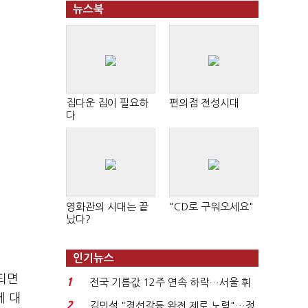
뉴스북
집다운 집이 필요하
편의점 전성시대
다
영화관의 시대는 끝
"CD로 구워오세요"
났다?
인기뉴스
되면
1
전국 기름값 12주 연속 하락…서울 휘
에 대
발윳값 1909원...
2
김민석 "경선갈등 완전 제로 노력"…정