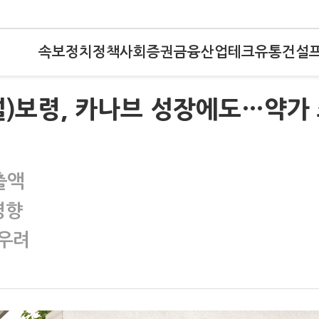
속보
정치
정책
사회
증권
금융
산업
테크
유통
건설
널)보령, 카나브 성장에도…약가
출액
영향
 우려