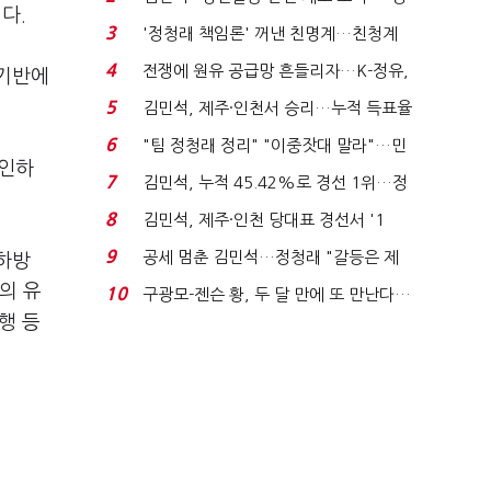
다.
청래 "반명 공세 사...
3
'정청래 책임론' 꺼낸 친명계…친청계
는 추가투표 때리기...
4
전쟁에 원유 공급망 흔들리자…K-정유,
익기반에
에너지안보 핵심...
5
김민석, 제주·인천서 승리…누적 득표율
'1위 탈환'(종합)...
6
"팀 정청래 정리" "이중잣대 말라"…민
 인하
주 최고위원 계파 다...
7
김민석, 누적 45.42%로 경선 1위…정
청래와 격차 0.86%p(...
8
김민석, 제주·인천 당대표 경선서 '1
위'(1보)...
9
공세 멈춘 김민석…정청래 "갈등은 제
 하방
가 수습"
의 유
10
구광모-젠슨 황, 두 달 만에 또 만난다…
행 등
로봇·AI 등 논...