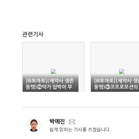
관련기사
[IB토마토](제약사 생존
[IB토마토](제약사 생
동맹)②약가 압박이 부
동맹)③코프로모션의
른 연대
명암…해지 땐 매출 
크
박예진
쉽게 읽히는 기사를 쓰겠습니다.