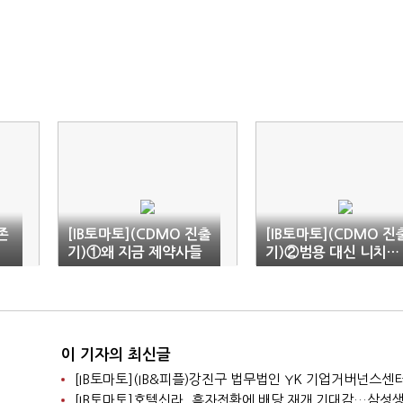
존
[IB토마토](CDMO 진출
[IB토마토](CDMO 진
기)①왜 지금 제약사들
기)②범용 대신 니치…
쇼
은 CDMO로 몰리나
제약사들, 선택과 집중
이 기자의 최신글