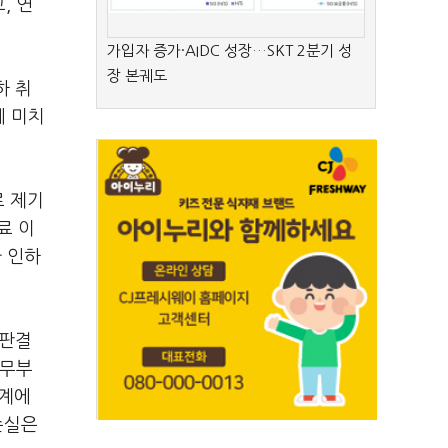
, 연
가입자 증가·AIDC 성장…SKT 2분기 성
장 본궤도
하 취
에 미치
로 제기
료 이
 인하
 판결
재무부
단계에
손실은