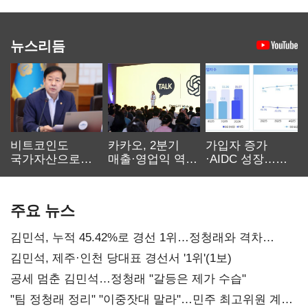
뉴스리듬
비트코인도
카카오, 2분기
가입자 증가
국가자산으로…'
매출·영업익 역대
·AIDC 성장…
보관·평가·처분'
최대…에이전트
SKT 2분기 성장
기준은 숙제
AI 수익화 관건
본궤도
주요 뉴스
김민석, 누적 45.42%로 경선 1위…정청래와 격차
0.86%p(2보)
김민석, 제주·인천 당대표 경선서 '1위'(1보)
공세 멈춘 김민석…정청래 "갈등은 제가 수습"
"팀 정청래 정리" "이중잣대 말라"…민주 최고위원 계파