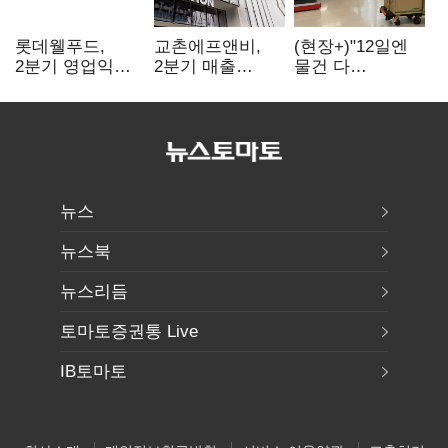
롯데웰푸드,
교촌에프앤비,
(현장+)"12일엔
2분기 영업익
2분기 매출
물건 다
89%↑…해외
1323억원…
들어와요"…빈
사업이 실적 견인
전년보다 4.9%↑
매대 채우며 문
연 홈플러스
뉴스
뉴스북
뉴스리듬
토마토증권통 Live
IB토마토