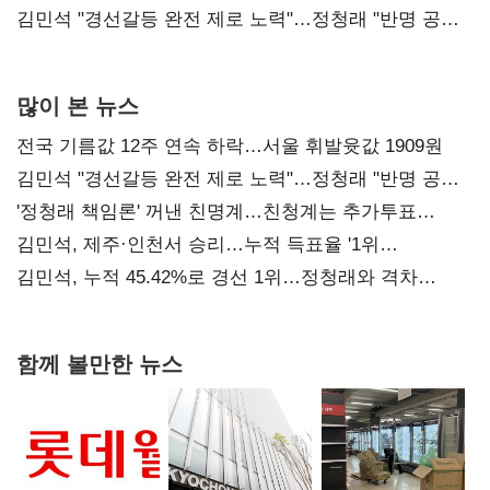
다툼 격화
김민석 "경선갈등 완전 제로 노력"…정청래 "반명 공세
사과부터"
많이 본 뉴스
전국 기름값 12주 연속 하락…서울 휘발윳값 1909원
김민석 "경선갈등 완전 제로 노력"…정청래 "반명 공세
사과부터"
'정청래 책임론' 꺼낸 친명계…친청계는 추가투표
때리기
김민석, 제주·인천서 승리…누적 득표율 '1위
탈환'(종합)
김민석, 누적 45.42%로 경선 1위…정청래와 격차
0.86%p(2보)
함께 볼만한 뉴스