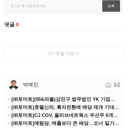
댓글
0
0/0
댓글 더보기
박예진
[IB토마토](IB&피플)강진구 법무법인 YK 기업거버넌스센터 센터장
[IB토마토]호텔신라, 흑자전환에 배당 재개 기대감…삼성생명도 웃을까
[IB토마토]CJ CGV, 올리브네트웍스 우선주 6개월 만에 상환…왜?
[IB토마토]예림당, 매출보다 큰 배당…오너 일가에 절반 간다