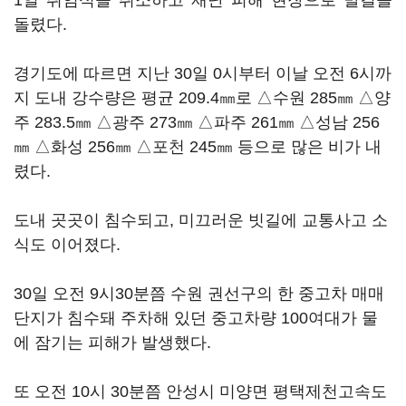
1일 취임식을 취소하고 재난 피해 현장으로 발길을
돌렸다.
경기도에 따르면 지난 30일 0시부터 이날 오전 6시까
지 도내 강수량은 평균 209.4㎜로 △수원 285㎜ △양
주 283.5㎜ △광주 273㎜ △파주 261㎜ △성남 256
㎜ △화성 256㎜ △포천 245㎜ 등으로 많은 비가 내
렸다.
도내 곳곳이 침수되고, 미끄러운 빗길에 교통사고 소
식도 이어졌다.
30일 오전 9시30분쯤 수원 권선구의 한 중고차 매매
단지가 침수돼 주차해 있던 중고차량 100여대가 물
에 잠기는 피해가 발생했다.
또 오전 10시 30분쯤 안성시 미양면 평택제천고속도