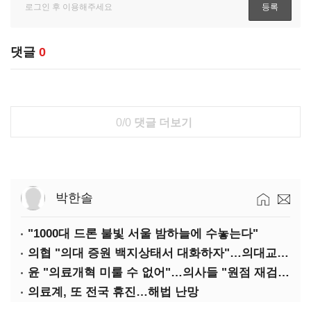
댓글
0
0/0
댓글 더보기
박한솔
"1000대 드론 불빛 서울 밤하늘에 수놓는다"
의협 "의대 증원 백지상태서 대화하자"…의대교수, 집단 휴진
윤 "의료개혁 미룰 수 없어"…의사들 "원점 재검토"
의료계, 또 전국 휴진…해법 난망