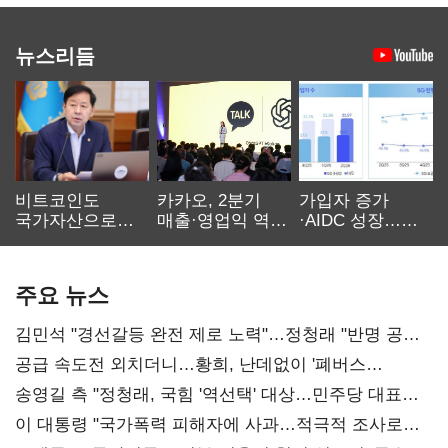
뉴스리듬
비트코인도
카카오, 2분기
가입자 증가
국가자산으로…'
매출·영업익 역대
·AIDC 성장…
보관·평가·처분'
최대…에이전트
SKT 2분기 성장
기준은 숙제
AI 수익화 관건
본궤도
주요 뉴스
김민석 "경선갈등 완전 제로 노력"…정청래 "반명 공세
사과부터"
공급 속도전 외치더니…황희, 난데없이 '폐버스
리모델링' 제안
송영길 측 "정청래, 국힘 '역선택' 대상…민주당 대표로
총선 지휘 못해"
이 대통령 "국가폭력 피해자에 사과…적극적 조사로