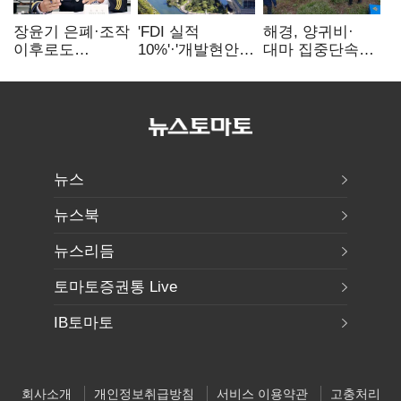
장윤기 은폐·조작
'FDI 실적
해경, 양귀비·
이후로도
10%'·'개발현안
대마 집중단속…
정보유출·
산적'…
4개월 동안
내부비위…경찰
인천경제청장
249명 검거
신뢰는 어디에
구원투수 찾기
뉴스
뉴스북
뉴스리듬
토마토증권통 Live
IB토마토
회사소개
개인정보취급방침
서비스 이용약관
고충처리