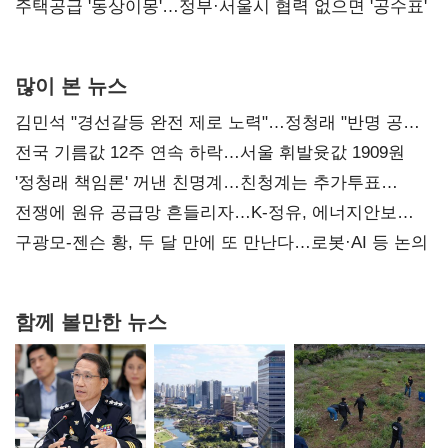
진실 밝혀야"
주택공급 '동상이몽'…정부·서울시 협력 없으면 '공수표'
많이 본 뉴스
김민석 "경선갈등 완전 제로 노력"…정청래 "반명 공세
사과부터"
전국 기름값 12주 연속 하락…서울 휘발윳값 1909원
'정청래 책임론' 꺼낸 친명계…친청계는 추가투표
때리기
전쟁에 원유 공급망 흔들리자…K-정유, 에너지안보
핵심으로 재부상
구광모-젠슨 황, 두 달 만에 또 만난다…로봇·AI 등 논의
함께 볼만한 뉴스