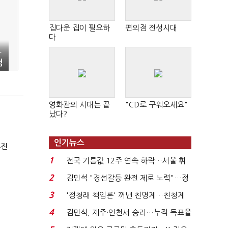
집다운 집이 필요하
편의점 전성시대
다
…
검
영화관의 시대는 끝
"CD로 구워오세요"
났다?
인기뉴스
휴진
1
전국 기름값 12주 연속 하락…서울 휘
발윳값 1909원...
2
김민석 "경선갈등 완전 제로 노력"…정
청래 "반명 공세 사...
3
'정청래 책임론' 꺼낸 친명계…친청계
는 추가투표 때리기...
4
김민석, 제주·인천서 승리…누적 득표율
'1위 탈환'(종합)...