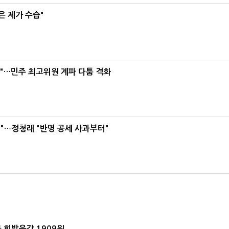
은 제가 수습"
라"…민주 최고위원 계파 다툼 격화
"…정청래 "반명 공세 사과부터"
 휘발윳값 1909원