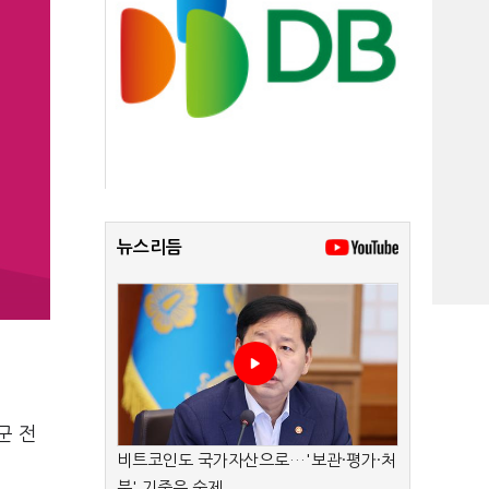
뉴스리듬
군 전
비트코인도 국가자산으로…'보관·평가·처
분' 기준은 숙제