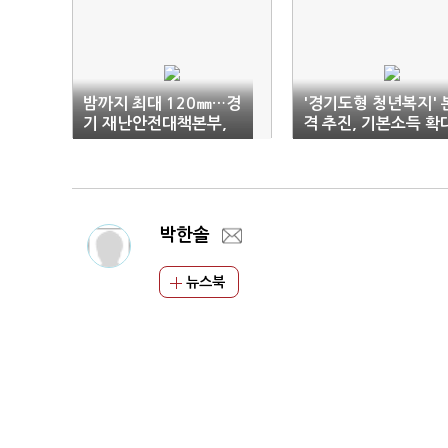
밤까지 최대 120㎜…경
'경기도형 청년복지' 
기 재난안전대책본부,
격 추진, 기본소득 확
비상 1단계 가동
예고
박한솔
뉴스북