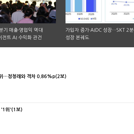
2분기 매출·영업익 역대
가입자 증가·AIDC 성장…SKT 2
전트 AI 수익화 관건
성장 본궤도
1위…정청래와 격차 0.86%p(2보)
1위'(1보)