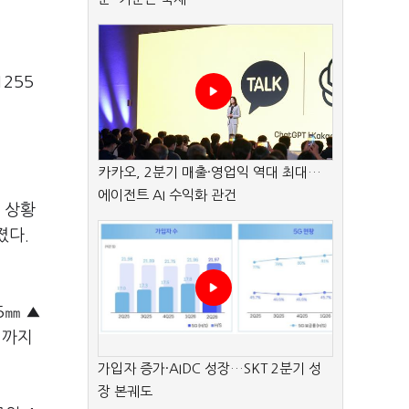
255
카카오, 2분기 매출·영업익 역대 최대…
에이전트 AI 수익화 관건
 상황
졌다.
5㎜ ▲
일까지
가입자 증가·AIDC 성장…SKT 2분기 성
장 본궤도