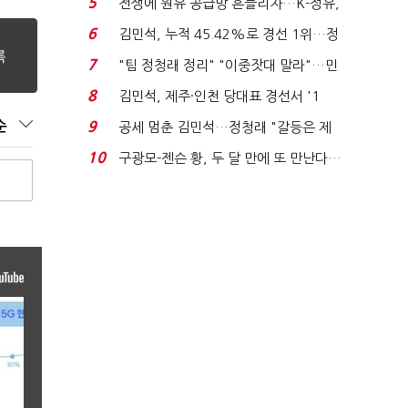
5
전쟁에 원유 공급망 흔들리자…K-정유,
에너지안보 핵심...
6
김민석, 누적 45.42%로 경선 1위…정
청래와 격차 0.86%p(...
7
"팀 정청래 정리" "이중잣대 말라"…민
주 최고위원 계파 다...
8
김민석, 제주·인천 당대표 경선서 '1
위'(1보)...
순
9
공세 멈춘 김민석…정청래 "갈등은 제
가 수습"
10
구광모-젠슨 황, 두 달 만에 또 만난다…
로봇·AI 등 논...