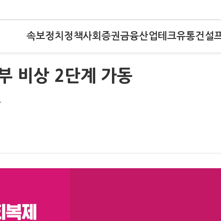
속보
정치
정책
사회
증권
금융
산업
테크
유통
건설
부 비상 2단계 가동
보