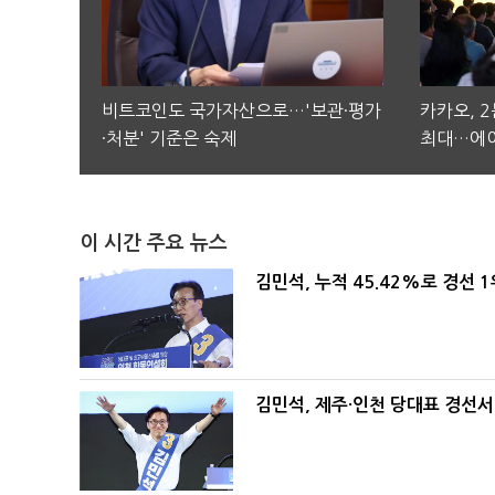
비트코인도 국가자산으로…'보관·평가
카카오, 
·처분' 기준은 숙제
최대…에이
이 시간 주요 뉴스
김민석, 누적 45.42%로 경선 
김민석, 제주·인천 당대표 경선서 '