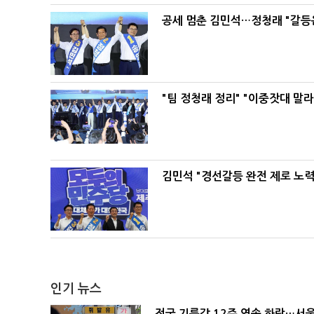
공세 멈춘 김민석…정청래 "갈등
"팀 정청래 정리" "이중잣대 말
김민석 "경선갈등 완전 제로 노력
인기 뉴스
전국 기름값 12주 연속 하락…서울