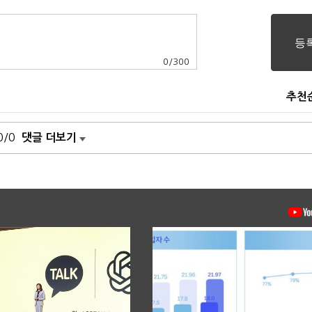
0
/
300
추천
0/0
댓글 더보기