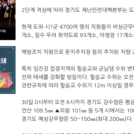
2단계 격상에 따라 경기도 재난안전대책본부는 도
현재 도와 시?군 4700여 명의 직원들이 비상근무
개소, 침수 우려 취약도로 93개소, 야영장 17개
예방조치 차원으로 둔치주차장 등의 주차된 차량 2
특히 임진강 접경지역의 필승교와 군남댐 수위 변화
전파 태세를 강화할 방침이다. 필승교 수위는 오전 1
관련규칙에 따라 필승교 수위가 12m 이상일 경우
30일 0시부터 오전 6시까지 경기도 강수량은 평균 7
안산 109.5㎜ ▲의왕 101㎜ 등 5개 시에서는 
경기도 예상강우량은 50~150㎜(최대 200㎜)다.