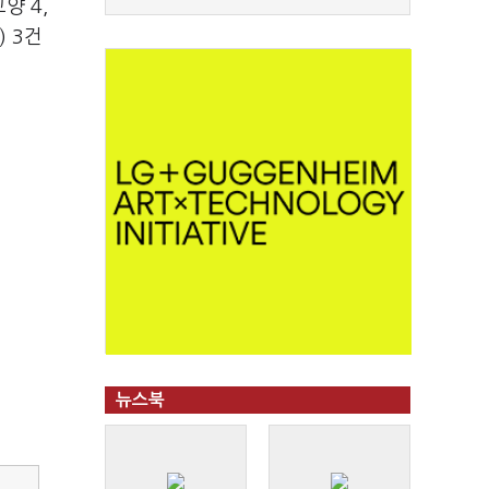
양 4,
) 3건
뉴스북