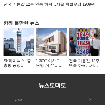
전국 기름값 12주 연속 하락…서울 휘발윳값 1909원
함께 볼만한 뉴스
SK하이닉스, 중
“-30℃ 이하도
전국 기름값 12주
충칭 공장
난방 거뜬”…
연속 하락…서울
지분매각
삼성, 미
휘발윳값 1909원
검토?…“확정된
국립연구소와
바 없어”
개발 협력
뉴스