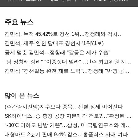
보관·평가·처분'
최대…에이전트
SKT 2분기 성장
기준은 숙제
AI 수익화 관건
본궤도
주요 뉴스
김민석, 누적 45.42%로 경선 1위…정청래와 격차
0.86%p(2보)
김민석, 제주·인천 당대표 경선서 '1위'(1보)
공세 멈춘 김민석…정청래 "갈등은 제가 수습"
"팀 정청래 정리" "이중잣대 말라"…민주 최고위원 계파
다툼 격화
김민석 "경선갈등 완전 제로 노력"…정청래 "반명 공세
사과부터"
많이 본 뉴스
(주간증시전망)지수보다 종목…선별 장세 이어진다
SK하이닉스, 중 충칭 공장 지분매각 검토?…“확정된 바
없어”
“-30℃ 이하도 난방 거뜬”…삼성, 미 국립연구소와 개발
협력
대형마트 2분기 판매 9.4% 감소…홈플러스 사태 여파