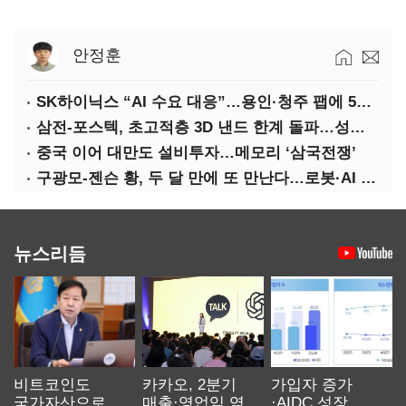
안정훈
SK하이닉스 “AI 수요 대응”…용인·청주 팹에 54조 투자
삼전-포스텍, 초고적층 3D 낸드 한계 돌파…성능·전력효율 개선
중국 이어 대만도 설비투자…메모리 ‘삼국전쟁’
구광모-젠슨 황, 두 달 만에 또 만난다…로봇·AI 등 논의
뉴스리듬
비트코인도
카카오, 2분기
가입자 증가
국가자산으로…'
매출·영업익 역대
·AIDC 성장…