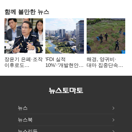
함께 볼만한 뉴스
장윤기 은폐·조작
'FDI 실적
해경, 양귀비·
이후로도
10%'·'개발현안
대마 집중단속…
정보유출·
산적'…
4개월 동안
내부비위…경찰
인천경제청장
249명 검거
신뢰는 어디에
구원투수 찾기
뉴스
뉴스북
뉴스리듬