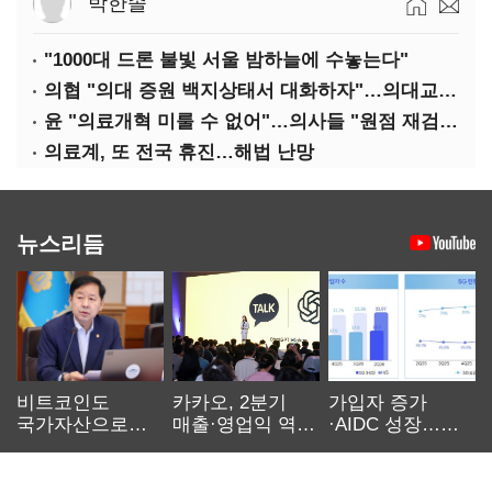
박한솔
"1000대 드론 불빛 서울 밤하늘에 수놓는다"
의협 "의대 증원 백지상태서 대화하자"…의대교수, 집단 휴진
윤 "의료개혁 미룰 수 없어"…의사들 "원점 재검토"
의료계, 또 전국 휴진…해법 난망
뉴스리듬
비트코인도
카카오, 2분기
가입자 증가
국가자산으로…'
매출·영업익 역대
·AIDC 성장…
보관·평가·처분'
최대…에이전트
SKT 2분기 성장
기준은 숙제
AI 수익화 관건
본궤도