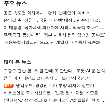
주요 뉴스
공급 속도전 외치더니…황희, 난데없이 '폐버스
리모델링' 제안
송영길 측 "정청래, 국힘 '역선택' 대상…민주당 대표로
총선 지휘 못해"
이 대통령 "국가폭력 피해자에 사과…적극적 조사로
진실 밝혀야"
주택공급 '동상이몽'…정부·서울시 협력 없으면 '공수표'
'금융복합기업집단' 토스, 전 계열사 내부통제 표준화
많이 본 뉴스
구광모-젠슨 황, 두 달 만에 또 만난다…로봇·AI 등 논의
중국 이어 대만도 설비투자…메모리 ‘삼국전쟁’
윙입푸드, 경영진 주가 부양 의지에 상한가
비트코인도 국가자산으로…'보관·평가·처분' 기준은
숙제
(현장+)"팔 생각 접고 호가 높여요"…'덜 똘똘한 한 채'
20억 키맞추기