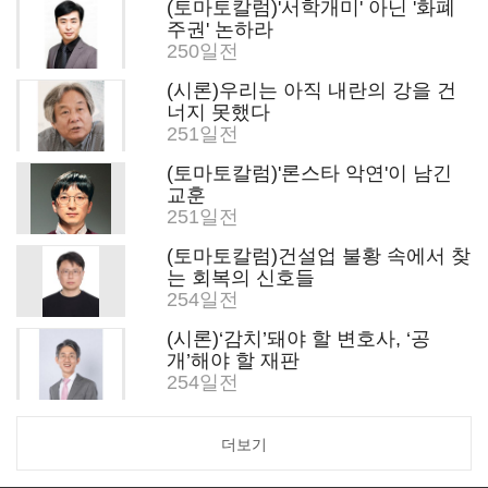
(토마토칼럼)'서학개미' 아닌 '화폐
주권' 논하라
250일전
(시론)우리는 아직 내란의 강을 건
너지 못했다
251일전
(토마토칼럼)'론스타 악연'이 남긴
교훈
251일전
(토마토칼럼)건설업 불황 속에서 찾
는 회복의 신호들
254일전
(시론)‘감치’돼야 할 변호사, ‘공
개’해야 할 재판
254일전
더보기