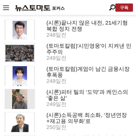
구독
포커스
(시론)끝나지 않은 내전, 21세기형
복합 정치 전쟁
248일전
(토마토칼럼)'시민영웅'이 지켜낸 민
주주의
249일전
(토마토칼럼)계엄이 남긴 금융시장
후폭풍
249일전
(시론)피터 틸의 ‘도약’과 케인스의
‘좋은 삶’
249일전
(시론)소득공백 최소화, ‘정년연장
+재고용 의무화’로
250일전