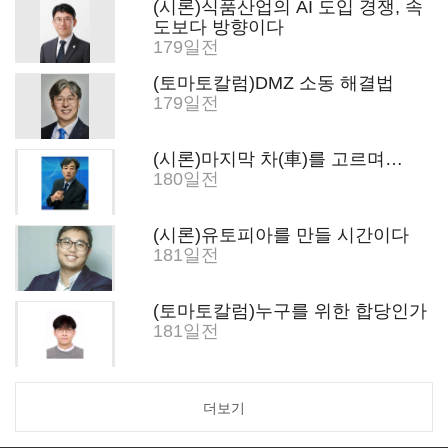
(시론)식품산업의 AI 도입 경쟁, 속
도보다 방향이다
179일전
(토마토칼럼)DMZ 소동 해결법
179일전
(시론)마지막 차(車)를 고르며…
180일전
(시론)유토피아를 만들 시간이다
181일전
(토마토칼럼)누구를 위한 합당인가
181일전
더보기