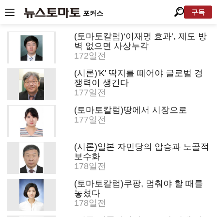
구독
포커스
(토마토칼럼)‘이재명 효과’, 제도 방
벽 없으면 사상누각
172일전
(시론)'K' 딱지를 떼어야 글로벌 경
쟁력이 생긴다
177일전
(토마토칼럼)땅에서 시장으로
177일전
(시론)일본 자민당의 압승과 노골적
보수화
178일전
(토마토칼럼)쿠팡, 멈춰야 할 때를
놓쳤다
178일전