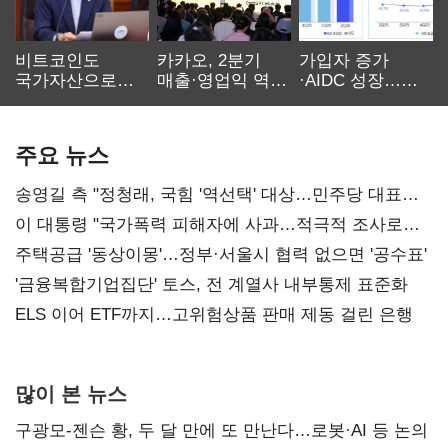
비트코인도
카카오, 2분기
가입자 증가
국가자산으로…'
매출·영업익 역대
·AIDC 성장…
보관·평가·처분'
최대…에이전트
SKT 2분기 성장
기준은 숙제
AI 수익화 관건
본궤도
주요 뉴스
송영길 측 "정청래, 국힘 '역선택' 대상…민주당 대표로
총선 지휘 못해"
이 대통령 "국가폭력 피해자에 사과…적극적 조사로
진실 밝혀야"
주택공급 '동상이몽'…정부·서울시 협력 없으면 '공수표'
'금융복합기업집단' 토스, 전 계열사 내부통제 표준화
ELS 이어 ETF까지…고위험상품 판매 제동 걸린 은행
많이 본 뉴스
구광모-젠슨 황, 두 달 만에 또 만난다…로봇·AI 등 논의