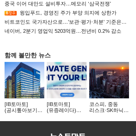
중국 이어 대만도 설비투자…메모리 ‘삼국전쟁’
윙입푸드, 경영진 주가 부양 의지에 상한가
비트코인도 국가자산으로…'보관·평가·처분' 기준은
숙제
네이버, 2분기 영업익 5203억원…전년비 0.2% 감소
함께 볼만한 뉴스
[IB토마토]
[IB토마토]
코스피, 중동
(공시톺아보기)
(유증레이다)
리스크·SK하닉
수주 공시, 왜
툴젠, 조달액
5% 급락에
바로 매출로
3분의 1 토막…
뒷걸음
잡히지 않을까
특허소송
비용부터 챙긴다