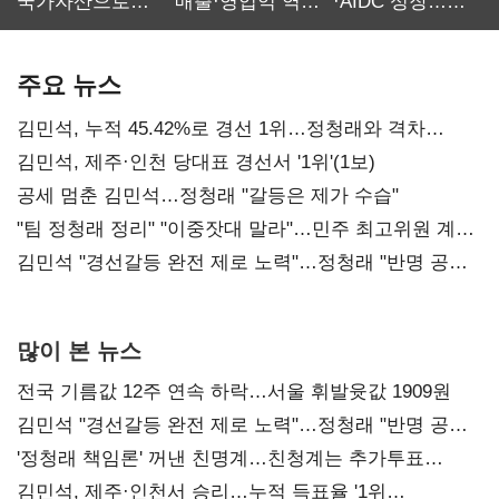
국가자산으로…'
매출·영업익 역대
·AIDC 성장…
보관·평가·처분'
최대…에이전트
SKT 2분기 성장
기준은 숙제
AI 수익화 관건
본궤도
주요 뉴스
김민석, 누적 45.42%로 경선 1위…정청래와 격차
0.86%p(2보)
김민석, 제주·인천 당대표 경선서 '1위'(1보)
공세 멈춘 김민석…정청래 "갈등은 제가 수습"
"팀 정청래 정리" "이중잣대 말라"…민주 최고위원 계파
다툼 격화
김민석 "경선갈등 완전 제로 노력"…정청래 "반명 공세
사과부터"
많이 본 뉴스
전국 기름값 12주 연속 하락…서울 휘발윳값 1909원
김민석 "경선갈등 완전 제로 노력"…정청래 "반명 공세
사과부터"
'정청래 책임론' 꺼낸 친명계…친청계는 추가투표
때리기
김민석, 제주·인천서 승리…누적 득표율 '1위