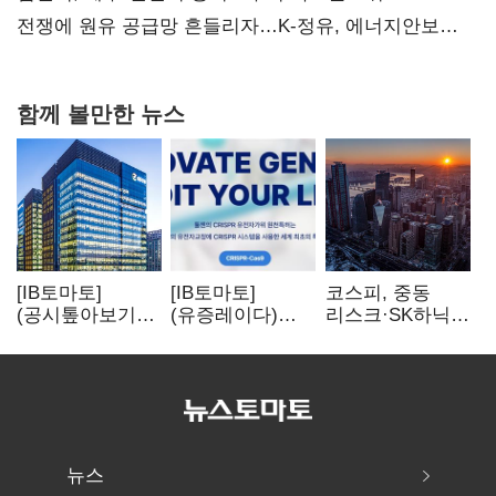
탈환'(종합)
전쟁에 원유 공급망 흔들리자…K-정유, 에너지안보
핵심으로 재부상
함께 볼만한 뉴스
[IB토마토]
[IB토마토]
코스피, 중동
(공시톺아보기)
(유증레이다)
리스크·SK하닉
수주 공시, 왜
툴젠, 조달액
5% 급락에
바로 매출로
3분의 1 토막…
뒷걸음
잡히지 않을까
특허소송
비용부터 챙긴다
뉴스