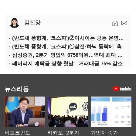
김진양
(반도체 풍향계, '코스피')②아시아는 공동 운명체?…일본·대만도 '동반 출렁'
(반도체 풍향계, '코스피')①삼전·하닉 등락에 '촉각'…코스피·나스닥 '한 몸'
삼성증권, 2분기 영업익 6758억원…역대 최대 경신
레버리지 예탁금 상향 첫날…거래대금 75% 감소
뉴스리듬
비트코인도
카카오, 2분기
가입자 증가