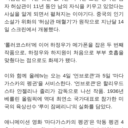
자 허삼관이 11년 동안 남의 자식을 키우고 있었다는
사실을 알게 되면서 펼쳐지는 이야기다. 중국의 인기
소설가 위화의 '허삼관 매혈기'가 원작으로 지난달 14
일 스크린에서 개봉했다.
'롤러코스터'에 이어 하정우가 메가폰을 잡은 두 번째
작품으로, 하정우와 하지원이 처음으로 부부 호흡을
맞췄다는 점으로도 화제가 됐다.
이와 함께 올레tv는 오는 4일 '언브로큰'과 5일 '마다
가스카의 펭귄'을 서비스한다. '언브로큰'은 할리우드
스타 안젤리나 졸리가 감독으로 나선 작품. 1936년
베를린 올림픽에 역대 최연소 국가대표로 참가한 미
국의 육상선수 '루이 잠페리니'의 실화를 담았다.
애니메이션 영화 '마다가스카의 펭귄’은 악동 펭귄 4