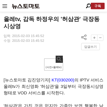
구독
올레tv, 감독 하정우의 '허삼관' 극장동
시상영
입력: 2015-02-03 15:45:52
수정: 2015-02-03 15:45:52
답글쓰기
(사진=올레tv)
[뉴스토마토 김진양기자]
KT(030200)
의 IPTV 서비스
올레tv가 최신영화 '허삼관'을 3일부터 극장동시상영
형태로 VOD 서비스를 시작한다.
'허삼관'은 가진 것은 없지만 가족만 보면 행복한 남