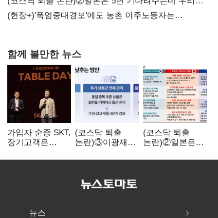
불만 확산
(코스닥 퇴출 논란)②일본은 5년 기다려주는데 우리는
당장 퇴출?…시간만으론 부족한 코스닥 구하기
(현장+)'폭염중대경보'에도 농촌 이주노동자는
강행군…'야외작업 중지' 권고도 무시
함께 볼만한 뉴스
가입자 순증 SKT,
(코스닥 퇴출
(코스닥 퇴출
장기고객은
논란)③이광재
논란)②일본은
CEO가 직접
"과속 잡더라도
5년
챙긴다
자동차 없애지는
기다려주는데
말아야"
우리는 당장
퇴출?…
시간만으론
부족한 코스닥
구하기
뉴스