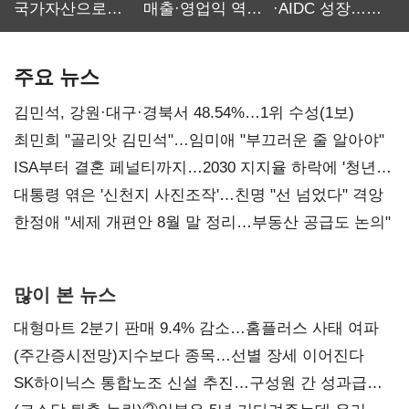
국가자산으로…'
매출·영업익 역대
·AIDC 성장…
보관·평가·처분'
최대…에이전트
SKT 2분기 성장
기준은 숙제
AI 수익화 관건
본궤도
주요 뉴스
김민석, 강원·대구·경북서 48.54%…1위 수성(1보)
최민희 "골리앗 김민석"…임미애 "부끄러운 줄 알아야"
ISA부터 결혼 페널티까지…2030 지지율 하락에 '청년
챙기기'
대통령 엮은 '신천지 사진조작'…친명 "선 넘었다" 격앙
한정애 "세제 개편안 8월 말 정리…부동산 공급도 논의"
많이 본 뉴스
대형마트 2분기 판매 9.4% 감소…홈플러스 사태 여파
(주간증시전망)지수보다 종목…선별 장세 이어진다
SK하이닉스 통합노조 신설 추진…구성원 간 성과급