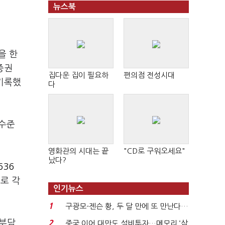
뉴스북
을 한
증권
집다운 집이 필요하
편의점 전성시대
 기록했
다
 수준
영화관의 시대는 끝
"CD로 구워오세요"
났다?
636
으로 각
인기뉴스
1
구광모-젠슨 황, 두 달 만에 또 만난다…
로봇·AI 등 논...
 부담
2
중국 이어 대만도 설비투자…메모리 ‘삼