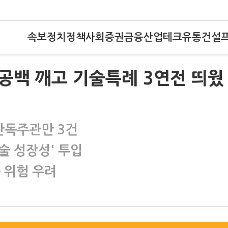
속보
정치
정책
사회
증권
금융
산업
테크
유통
건설
PO 공백 깨고 기술특례 3연전 띄웠
 단독주관만 3건
술 성장성' 투입
 위험 우려