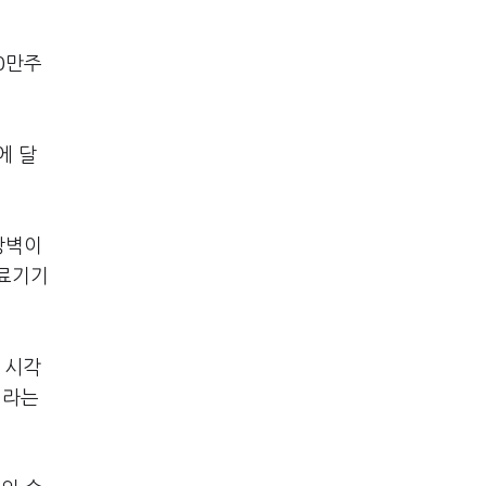
0만주
에 달
장벽이
의료기기
 시각
이라는