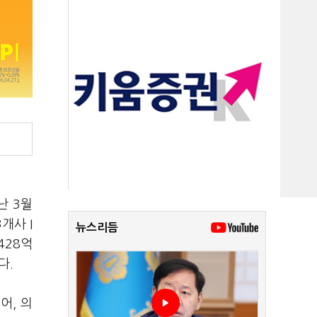
난 3월
개사 I
뉴스리듬
428억
다.
어, 의