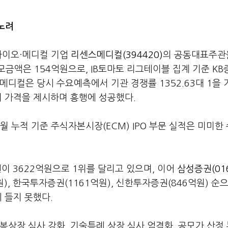
 노려
바이오·메디컬 기업
리센스메디컬(394420)
의 공동대표주관
금액은 154억원으로, IB토마토 리그테이블 집계 기준 KB
메디컬은 당시 수요예측에서 기관 경쟁률 1352.63대 1을
의 가격을 제시하며 흥행에 성공했다.
 누적 기준 주식자본시장(ECM) IPO 부문 실적은 미미한
권이 3622억원으로 1위를 달리고 있으며, 이어
삼성증권(01
원), 한국투자증권(1161억원), 신한투자증권(846억원) 순
 들지 못했다.
복상장 심사 강화, 기술특례 상장 심사 엄격화, 공모가 산정