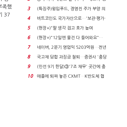
국전쟁’
 부족했
3
(특징주)윙입푸드, 경영진 주가 부양 의
 37
지에 상한가...
4
비트코인도 국가자산으로…'보관·평가·
처분' 기준은 ...
5
(현장+)"팔 생각 접고 호가 높여
요"…'덜 똘똘한 한 채' 20...
6
(현장+)"12일엔 물건 다 들어와요"…
빈 매대 채우며 문 연 ...
7
네이버, 2분기 영업익 5203억원…전년
비 0.2% 감소...
8
국고채 담합 과징금 철퇴…증권사 '충당
금 폭탄' 우려...
9
(민선 9기 한달)③'7조 채무' 곳간에 충
격…추미애, 20년...
10
애플에 퇴짜 놓은 CXMT…K반도체 협
상력 ‘호재’...