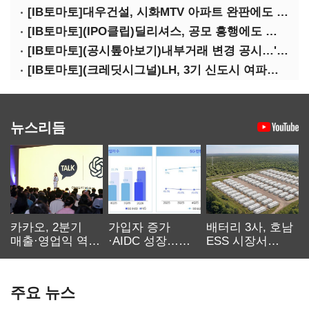
[IB토마토]대우건설, 시화MTV 아파트 완판에도 손실…공사비 회수 난항
[IB토마토](IPO클립)딜리셔스, 공모 흥행에도 락업은 미미…441곳 중 확약 5곳
[IB토마토](공시톺아보기)내부거래 변경 공시…'20% 룰' 뭐길래
[IB토마토](크레딧시그널)LH, 3기 신도시 여파로…차입금 109조까지 확대
뉴스리듬
카카오, 2분기
가입자 증가
배터리 3사, 호남
매출·영업익 역대
·AIDC 성장…
ESS 시장서
최대…에이전트
SKT 2분기 성장
‘격돌’
AI 수익화 관건
본궤도
주요 뉴스