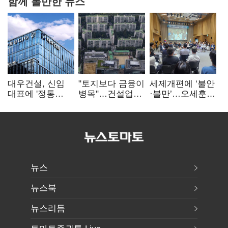
함께 볼만한 뉴스
대우건설, 신임
"토지보다 금융이
세제개편에 ‘불안
대표에 '정통
병목"…건설업계,
·불만’…오세훈
대우맨' 이강석
PF 자금경색
"전월세 구하기
부사장 내정
해소 목소리
더 힘들어질 것"
뉴스
뉴스북
뉴스리듬