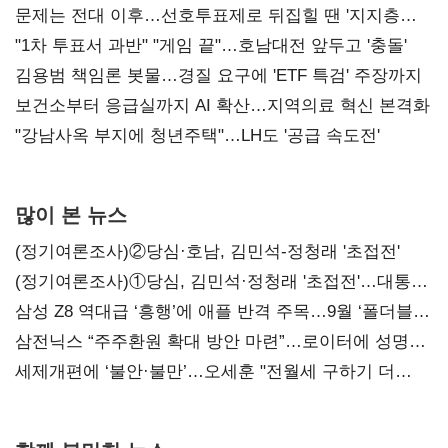
문제는 전대 이후…선호투표제로 뒤집힐 땐 '지지층
불복'
"1차 투표서 과반" "게임 끝"…호남대전 앞두고 '충돌'
김용범 책임론 봇물…경질 요구에 'ETF 특검' 주장까지
보건소부터 응급실까지 AI 확산…지역의료 혁신 본격화
"강남사옥 부지에 청년주택"…LH도 '공급 속도전'
많이 본 뉴스
(정기여론조사)②당심·호남, 김민석-정청래 '초접전'
(정기여론조사)①당심, 김민석·정청래 '초접전'…대통령
지지도 '50% 아래로'(종합)
삼성 Z8 역대급 ‘흥행’에 애플 반격 주목…9월 ‘폴더블
대전’
삼전닉스 “주주환원 확대 방안 마련”…로이터에 성명
보내
세제개편에 ‘불안·불만’…오세훈 "전월세 구하기 더
힘들어질 것"