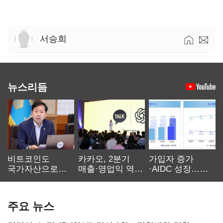
서승희
뉴스리듬
비트코인도
카카오, 2분기
가입자 증가
국가자산으로…'
매출·영업익 역대
·AIDC 성장…
보관·평가·처분'
최대…에이전트
SKT 2분기 성장
기준은 숙제
AI 수익화 관건
본궤도
주요 뉴스