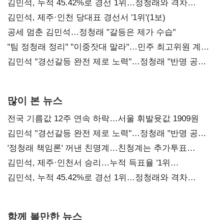
김민석, 누적 45.42%로 경선 1위…정청래와 격차
0.86%p(2보)
김민석, 제주·인천 당대표 경선서 '1위'(1보)
공세 멈춘 김민석…정청래 "갈등은 제가 수습"
"팀 정청래 정리" "이중잣대 말라"…민주 최고위원 계파
다툼 격화
김민석 "경선갈등 완전 제로 노력"…정청래 "반명 공세
사과부터"
많이 본 뉴스
전국 기름값 12주 연속 하락…서울 휘발윳값 1909원
김민석 "경선갈등 완전 제로 노력"…정청래 "반명 공세
사과부터"
'정청래 책임론' 꺼낸 친명계…친청계는 추가투표
때리기
김민석, 제주·인천서 승리…누적 득표율 '1위
탈환'(종합)
김민석, 누적 45.42%로 경선 1위…정청래와 격차
0.86%p(2보)
함께 볼만한 뉴스