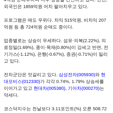
외국인은 1859억원 어치 팔아치우고 있다.
프로그램은 매도 우위다. 차익 515억원, 비차익 207
억원 등 총 724억원 순매도 중이다.
업종별로는 상승이 우세하다. 섬유·의복(2.22%), 의
료정밀(1.69%), 종이·목재(0.80%)이 강세고 반면, 전
기가스(-1.12%), 은행(-0.67%), 증권(-0.71%)이 밀리
고 있다.
전차군단은 엇갈리고 있다.
삼성전자(005930)
와
현
대모비스(012330)
가 각각 0.74%, 1.79% 상승세를
이어가고 있고
현대차(005380)
,
기아차(000270)
는
약세다.
코스닥지수는 전날보다 3.11포인트(%) 오른 508.72