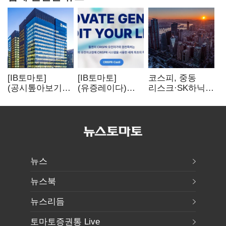
[IB토마토]
[IB토마토]
코스피, 중동
(공시톺아보기)
(유증레이다)
리스크·SK하닉
수주 공시, 왜
툴젠, 조달액
5% 급락에
바로 매출로
3분의 1 토막…
뒷걸음
잡히지 않을까
특허소송
비용부터 챙긴다
뉴스
뉴스북
뉴스리듬
토마토증권통 Live