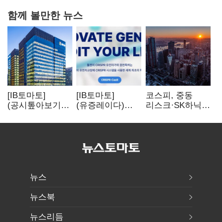
함께 볼만한 뉴스
[IB토마토]
[IB토마토]
코스피, 중동
(공시톺아보기)
(유증레이다)
리스크·SK하닉
수주 공시, 왜
툴젠, 조달액
5% 급락에
바로 매출로
3분의 1 토막…
뒷걸음
잡히지 않을까
특허소송
비용부터 챙긴다
뉴스
뉴스북
뉴스리듬