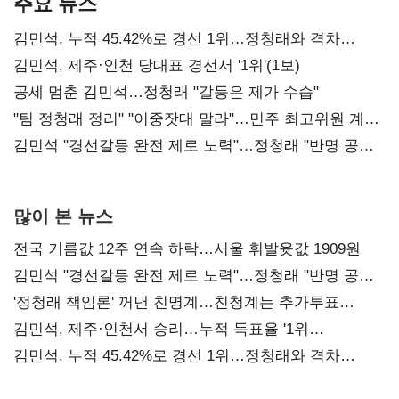
주요 뉴스
김민석, 누적 45.42%로 경선 1위…정청래와 격차
0.86%p(2보)
김민석, 제주·인천 당대표 경선서 '1위'(1보)
공세 멈춘 김민석…정청래 "갈등은 제가 수습"
"팀 정청래 정리" "이중잣대 말라"…민주 최고위원 계파
다툼 격화
김민석 "경선갈등 완전 제로 노력"…정청래 "반명 공세
사과부터"
많이 본 뉴스
전국 기름값 12주 연속 하락…서울 휘발윳값 1909원
김민석 "경선갈등 완전 제로 노력"…정청래 "반명 공세
사과부터"
'정청래 책임론' 꺼낸 친명계…친청계는 추가투표
때리기
김민석, 제주·인천서 승리…누적 득표율 '1위
탈환'(종합)
김민석, 누적 45.42%로 경선 1위…정청래와 격차
0.86%p(2보)