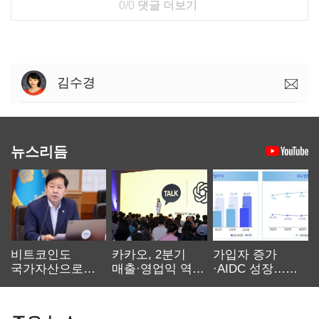
0/0
댓글 더보기
김수경
뉴스리듬
비트코인도
카카오, 2분기
가입자 증가
국가자산으로…'
매출·영업익 역대
·AIDC 성장…
보관·평가·처분'
최대…에이전트
SKT 2분기 성장
기준은 숙제
AI 수익화 관건
본궤도