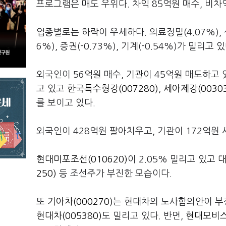
프로그램은 매도 우위다. 차익 85억원 매수, 비차익
업종별로는 하락이 우세하다. 의료정밀(4.07%), 섬유
6%), 증권(-0.73%), 기계(-0.54%)가 밀리고 있
외국인이 56억원 매수, 기관이 45억원 매도하고
고 있고
한국특수형강(007280)
,
세아제강(00303
를 보이고 있다.
외국인이 428억원 팔아치우고, 기관이 172억원
현대미포조선(010620)
이 2.05% 밀리고 있고
대
250)
등 조선주가 부진한 모습이다.
또
기아차(000270)
는 현대차의 노사합의안이 부정
현대차(005380)
도 밀리고 있다. 반면,
현대모비스(