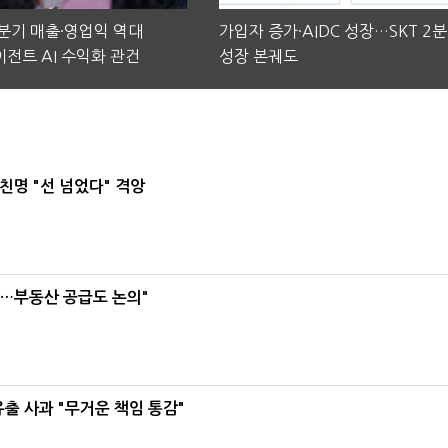
2분기 매출·영업익 역대
가입자 증가·AIDC 성장…SKT 2
전트 AI 수익화 관건
성장 본궤도
친명 "선 넘었다" 격앙
리…부동산 공급도 논의"
유출 사과 "무거운 책임 통감"