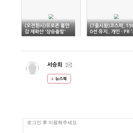
(오전환시)유로존 불안
(7줄시황)코스피, 19
감 재확산 '상승출발'
0선 유지.. 개인 · PR 
자'(10:15)
서승희
뉴스북