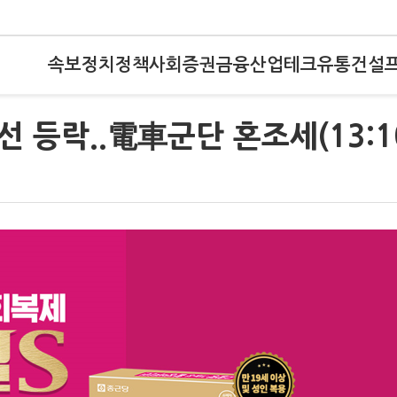
속보
정치
정책
사회
증권
금융
산업
테크
유통
건설
선 등락..電車군단 혼조세(13:1