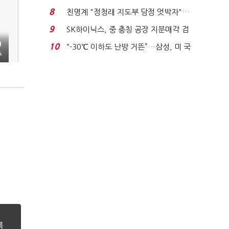
침체에 재무 ...
8
친명계 "정청래 지도부 당정 엇박자"…
친청계 "신천지 오...
9
SK하이닉스, 중 충칭 공장 지분매각 검
토?…“확정된 바...
0
10
“-30℃ 이하도 난방 거뜬”…삼성, 미 국
주
립연구소와 개...