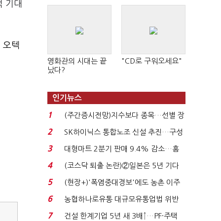
적 기대
,
오텍
영화관의 시대는 끝
"CD로 구워오세요"
났다?
인기뉴스
1
(주간증시전망)지수보다 종목…선별 장
세 이어진다...
2
SK하이닉스 통합노조 신설 추진…구성
원간 성과급 불...
3
대형마트 2분기 판매 9.4% 감소…홈
플러스 사태 여파...
4
(코스닥 퇴출 논란)②일본은 5년 기다
려주는데 우리는 ...
5
(현장+)'폭염중대경보'에도 농촌 이주
노동자는 강행군…'야...
6
농협하나로유통 대규모유통업법 위반
적발…공정위, 과...
7
건설 한계기업 5년 새 3배↑…PF·주택