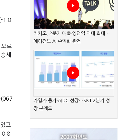
1.0
카카오, 2분기 매출·영업익 역대 최대…
에이전트 AI 수익화 관건
% 오르
상승세
(067
가입자 증가·AIDC 성장…SKT 2분기 성
장 본궤도
 있고
0.8