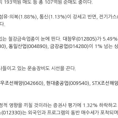
 193억원 매도 등 총 107억원 순매도 중이다.
·의복(1.88%), 통신(1.13%)이 강세고 반면, 전기가스(-
다.
 있는 철강금속업종이 눈에 띈다.
대창우(012805)
가 5.49
0)
,
동일산업(004890)
,
금강공업(014280)
이 1% 넘는 
 사들이고 있는 운송장비도 시선을 끈다.
우조선해양(042660)
,
현대중공업(009540)
,
STX조선해양
적 영향을 끼칠 것이라는 증권사 평가에 1.32% 하락하고
012330)
는 외국인과 프로그램의 동반 매수세가 포착되며 