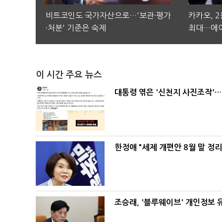
비트코인도 국가자산으로…'보관·평가
카카오, 
·처분' 기준은 숙제
최대…에이
이 시간 주요 뉴스
대통령 엮은 '신천지 사진조작'…
한정애 "세제 개편안 8월 말 정
조승래, '블루웨이브' 개인정보 