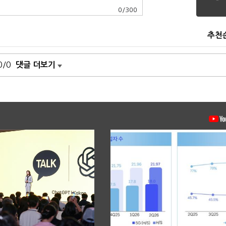
0
/
300
추천
0/0
댓글 더보기