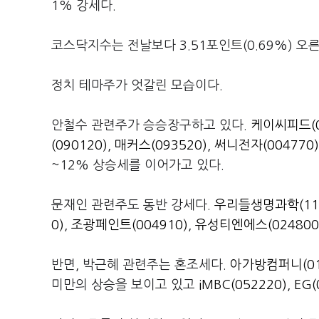
1% 강세다.
코스닥지수는 전날보다 3.51포인트(0.69%) 오른 
정치 테마주가 엇갈린 모습이다.
안철수 관련주가 승승장구하고 있다.
케이씨피드(0
(090120)
,
매커스(093520)
,
써니전자(004770)
~12% 상승세를 이어가고 있다.
문재인 관련주도 동반 강세다.
우리들생명과학(118
0)
,
조광페인트(004910)
,
유성티엔에스(024800
반면, 박근혜 관련주는 혼조세다.
아가방컴퍼니(01
미만의 상승을 보이고 있고
iMBC(052220)
,
EG(