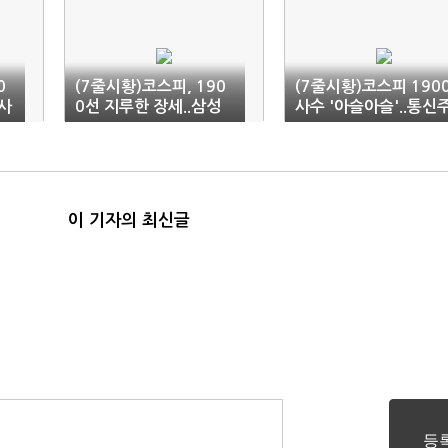
0
(7줄시황)코스피, 190
(7줄시황)코스피 190
'사
0선 지루한 장세..삼성
사수 '아슬아슬'..통신
電 ↓(11:11)
'강세'(12:03)
이 기자의 최신글