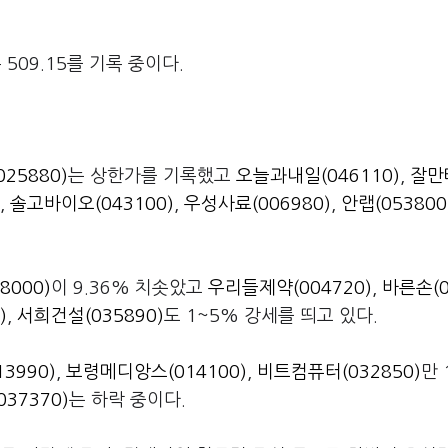
509.15를 기록 중이다.
25880)
는 상한가를 기록했고
오늘과내일(046110)
,
잘만
,
솔고바이오(043100)
,
우성사료(006980)
,
안랩(053800
000)
이 9.36% 치솟았고
우리들제약(004720)
,
바른손(0
)
,
서희건설(035890)
도 1~5% 강세를 띄고 있다.
3990)
,
보령메디앙스(014100)
,
비트컴퓨터(032850)
만 
037370)
는 하락 중이다.