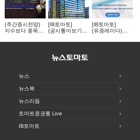
(주간증시전망)
[IB토마토]
[IB토마토]
지수보다 종목…
(공시톺아보기)
(유증레이다)
선별 장세
수주 공시, 왜
툴젠, 조달액
이어진다
바로 매출로
3분의 1 토막…
잡히지 않을까
특허소송
비용부터 챙긴다
뉴스
뉴스북
뉴스리듬
토마토증권통 Live
IB토마토