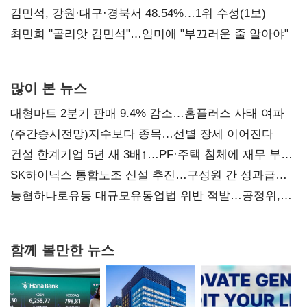
(2보)
김민석, 강원·대구·경북서 48.54%…1위 수성(1보)
최민희 "골리앗 김민석"…임미애 "부끄러운 줄 알아야"
많이 본 뉴스
대형마트 2분기 판매 9.4% 감소…홈플러스 사태 여파
(주간증시전망)지수보다 종목…선별 장세 이어진다
건설 한계기업 5년 새 3배↑…PF·주택 침체에 재무 부담
확대
SK하이닉스 통합노조 신설 추진…구성원 간 성과급
불만 확산
농협하나로유통 대규모유통업법 위반 적발…공정위,
과징금 4억6200만원 부과
함께 볼만한 뉴스