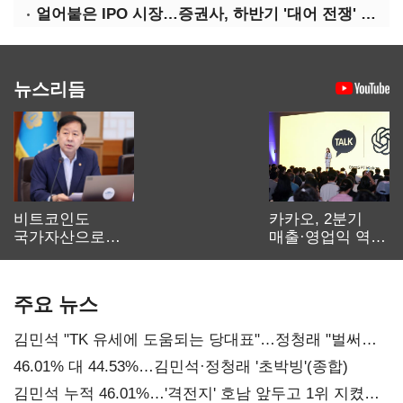
얼어붙은 IPO 시장…증권사, 하반기 '대어 전쟁' 기대
뉴스리듬
비트코인도
카카오, 2분기
국가자산으로…'
매출·영업익 역대
보관·평가·처분'
최대…에이전트
기준은 숙제
AI 수익화 관건
주요 뉴스
김민석 "TK 유세에 도움되는 당대표"…정청래 "벌써
대표된 양 당직 배분"
46.01% 대 44.53%…김민석·정청래 '초박빙'(종합)
김민석 누적 46.01%…'격전지' 호남 앞두고 1위 지켰다