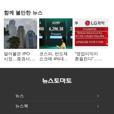
힘들어질 것"
함께 볼만한 뉴스
얼어붙은 IPO
코스피, 반도체
"영업이익이
시장…증권사,
쇼크에 4%대
흔들린다"…
하반기 '대어
급락…코스닥은
화학주, IFRS
전쟁' 기대
5거래일째 상승
18에 취약
뉴스
뉴스북