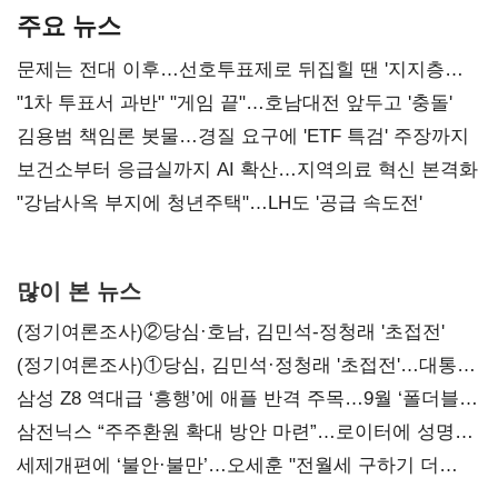
주요 뉴스
문제는 전대 이후…선호투표제로 뒤집힐 땐 '지지층
불복'
"1차 투표서 과반" "게임 끝"…호남대전 앞두고 '충돌'
김용범 책임론 봇물…경질 요구에 'ETF 특검' 주장까지
보건소부터 응급실까지 AI 확산…지역의료 혁신 본격화
"강남사옥 부지에 청년주택"…LH도 '공급 속도전'
많이 본 뉴스
(정기여론조사)②당심·호남, 김민석-정청래 '초접전'
(정기여론조사)①당심, 김민석·정청래 '초접전'…대통령
지지도 '50% 아래로'(종합)
삼성 Z8 역대급 ‘흥행’에 애플 반격 주목…9월 ‘폴더블
대전’
삼전닉스 “주주환원 확대 방안 마련”…로이터에 성명
보내
세제개편에 ‘불안·불만’…오세훈 "전월세 구하기 더