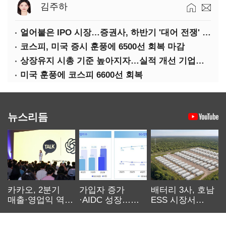
김주하
얼어붙은 IPO 시장…증권사, 하반기 '대어 전쟁' 기대
코스피, 미국 증시 훈풍에 6500선 회복 마감
상장유지 시총 기준 높아지자…실적 개선 기업도 '관리종목'
미국 훈풍에 코스피 6600선 회복
뉴스리듬
카카오, 2분기
가입자 증가
배터리 3사, 호남
매출·영업익 역대
·AIDC 성장…
ESS 시장서
최대…에이전트
SKT 2분기 성장
‘격돌’
AI 수익화 관건
본궤도