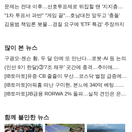
4만278명
문제는 전대 이후…선호투표제로 뒤집힐 땐 '지지층
불복'
"1차 투표서 과반" "게임 끝"…호남대전 앞두고 '충돌'
김용범 책임론 봇물…경질 요구에 'ETF 특검' 주장까지
많이 본 뉴스
구광모-젠슨 황, 두 달 만에 또 만난다…로봇·AI 등 논의
(민선 9기 한달)③'7조 채무' 곳간에 충격…추미애,
20년만에 '비상재정' 선언 승부수
[IB토마토]유증·CB 줄줄이 무산…코스닥 벌점 급증에
상폐 압박
[IB토마토]아워홈 떠난 구미현, 본느에 340억 베팅…
가족 지배체제 구축
[IB토마토]JB금융 RORWA 2% 돌파…실적 견인은 은행
아닌 캐피탈
함께 볼만한 뉴스