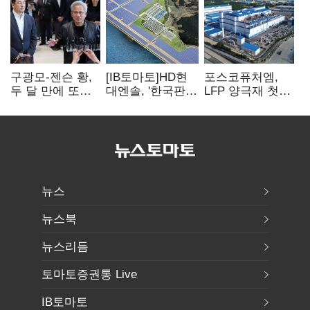
구광모-젠슨 황,
[IB토마토]HD현
포스코퓨처엠,
두 달 만에 또
대엔솔, '한국판
LFP 양극재 첫
만난다…로봇·AI
IRA' 수혜 부상…
대규모 공급…
등 논의
세액공제 선택이
ESS 시장 공략
변수
뉴스
뉴스북
뉴스리듬
토마토증권통 Live
IB토마토