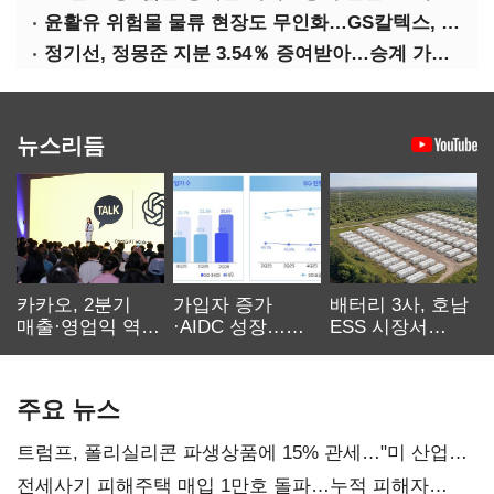
윤활유 위험물 물류 현장도 무인화…GS칼텍스, 디지털 전환 가속
정기선, 정몽준 지분 3.54％ 증여받아…승계 가속화
뉴스리듬
카카오, 2분기
가입자 증가
배터리 3사, 호남
매출·영업익 역대
·AIDC 성장…
ESS 시장서
최대…에이전트
SKT 2분기 성장
‘격돌’
AI 수익화 관건
본궤도
주요 뉴스
트럼프, 폴리실리콘 파생상품에 15% 관세…"미 산업
재건"
전세사기 피해주택 매입 1만호 돌파…누적 피해자