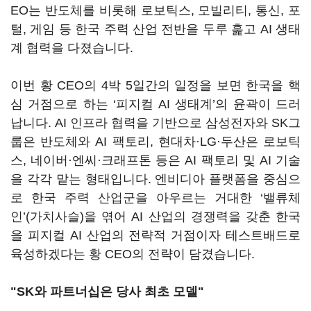
EO
는 반도체를 비롯해 로보틱스
,
모빌리티
,
통신
,
포
털
,
게임 등 한국 주력 산업 전반을 두루 훑고
AI
생태
계 협력을 다졌습니다
.
이번 황
CEO
의
4
박
5
일간의 일정을 보면 한국을 핵
심 거점으로 하는
‘
피지컬
AI
생태계
’
의 윤곽이 드러
납니다
. AI
인프라 협력을 기반으로 삼성전자와
SK
그
룹은 반도체와
AI
팩토리
,
현대차·
LG
·두산은 로보틱
스
,
네이버·엔씨·크래프톤 등은
AI
팩토리 및
AI
기술
을 각각 맡는 형태입니다
.
엔비디아 플랫폼을 중심으
로 한국 주력 산업군을 아우르는 거대한
‘
밸류체
인
’(
가치사슬
)
을 엮어
AI
산업의 경쟁력을 갖춘 한국
을 피지컬
AI
산업의 전략적 거점이자 테스트배드로
육성하겠다는 황
CEO
의 전략이 담겼습니다
.
"SK와 파트너십은 당사 최초 모델"