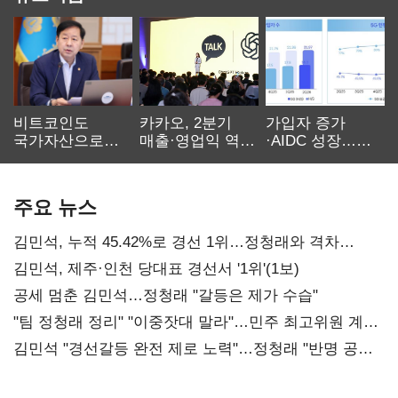
비트코인도
카카오, 2분기
가입자 증가
국가자산으로…'
매출·영업익 역대
·AIDC 성장…
보관·평가·처분'
최대…에이전트
SKT 2분기 성장
기준은 숙제
AI 수익화 관건
본궤도
주요 뉴스
김민석, 누적 45.42%로 경선 1위…정청래와 격차
0.86%p(2보)
김민석, 제주·인천 당대표 경선서 '1위'(1보)
공세 멈춘 김민석…정청래 "갈등은 제가 수습"
"팀 정청래 정리" "이중잣대 말라"…민주 최고위원 계파
다툼 격화
김민석 "경선갈등 완전 제로 노력"…정청래 "반명 공세
사과부터"