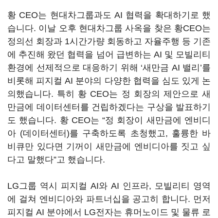
황
CEO
는 현대차그룹과도
AI
협력을 확대하기로 했
습니다
.
이날 오후 현대차그룹 사옥을 찾은 황
CEO
는
정의선 회장과
1
시간가량 회동하고 자율주행 등 기존
에 추진해 왔던 협력을 넘어 급변하는
AI
및 모빌리티
환경에 선제적으로 대응하기 위해
‘
새만금
AI
밸리
’
를
비롯해 피지컬
AI
분야의 다양한 협력을 심도 있게 논
의했습니다
.
특히 황
CEO
는 정 회장의 제안으로 새
만금에 데이터센터를 건립하겠다는 구상을 발표하기
도 했습니다
.
황
CEO
는
“
정 회장이 새만금에 엔비디
아
(
데이터센터
)
를 구축하도록 초청했고
,
훌륭한 바
비큐만 있다면 기꺼이 새만금에 엔비디아를 짓고 싶
다고 말했다
”
고 했습니다
.
LG
그룹 역시 피지컬
AI
와
AI
인프라
,
모빌리티 영역
에 걸쳐 엔비디아와 파트너십을 공고히 합니다
.
먼저
피지컬
AI
분야에서
LG
전자는 휴머노이드 및 물류 로