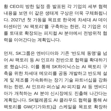
황
CEO
의 방한 일정 중 발표된 각 기업의 세부 협력
내용을 보면 이 같은 생태계 구상은 더욱 구체화됩니
다
. 2027
년 첫 가동을 목표로 한국에 차세대
AI
데이
터센터인
‘AI
팩토리
’
를 구축하는 한편
,
각 기업은 이
를 토대로 확장되는 피지컬
AI
분야에서 전방위적 협
력을 이어간다는 계획입니다
.
먼저
, SK
그룹은 엔비디아와 기존
‘
반도체 동맹
’
을 넘
어
AI
팩토리 등
AI
인프라 전반으로 협력을 확대하기
로 했습니다
.
이를 통해
SK
하이닉스는
AI
팩토리 구
축을 위한 차세대 메모리를 공동 개발하고 반도체 설
계 및 제조를 가속화하는 장기 기술 파트너십을 강화
하는 한편
, AI
인프라·퍼스널
AI
·피지컬
AI
등 엔비디
아가 개척하는
AI
분야 신시장에도 진출해 나간다는
계획입니다
. SK
텔레콤도
AI
클라우드 협력을 통해
AI
팩토리를
GW(
기가와트
)
급 스케일을 목표로 확장하