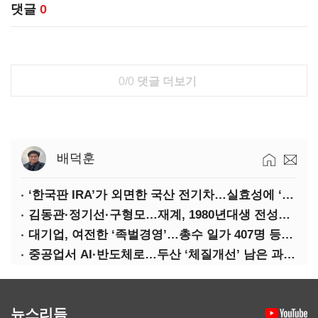
댓글
0
0/0
댓글 더보기
배덕훈
‘한국판 IRA’가 외면한 국산 전기차…실효성에 ‘의문’
김동관·정기선·구형모…재계, 1980년대생 전성시대
대기업, 여전한 ‘족벌경영’…총수 일가 407명 등기임원
중공업서 AI·반도체로…두산 ‘체질개선’ 남은 과제는
뉴스리듬