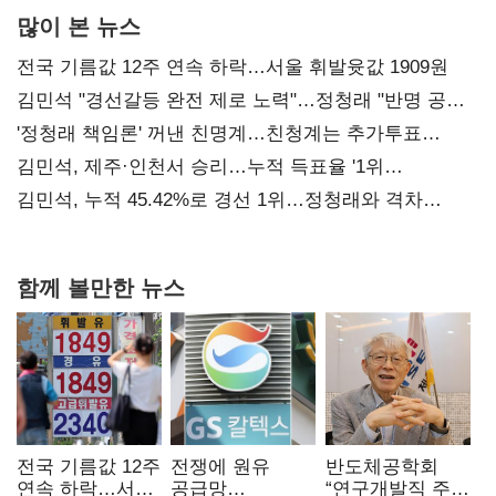
많이 본 뉴스
전국 기름값 12주 연속 하락…서울 휘발윳값 1909원
김민석 "경선갈등 완전 제로 노력"…정청래 "반명 공세
사과부터"
'정청래 책임론' 꺼낸 친명계…친청계는 추가투표
때리기
김민석, 제주·인천서 승리…누적 득표율 '1위
탈환'(종합)
김민석, 누적 45.42%로 경선 1위…정청래와 격차
0.86%p(2보)
함께 볼만한 뉴스
전국 기름값 12주
전쟁에 원유
반도체공학회
연속 하락…서울
공급망
“연구개발직 주