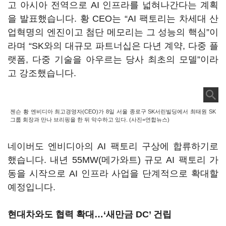
고 아시아 전역으로
AI
인프라를 넓혀나간다는 계획
을 발표했습니다
.
황
CEO
는
“AI
팩토리는 차세대 산
업혁명의 엔진이고 첨단 메모리는 그 성능의 핵심
”
이
라며
“SK
와의 대규모 파트너십은 다년 계약
,
다중 플
랫폼
,
다중 기술을 아우르는 당사 최초의 모델
”
이라
고 강조했습니다
.
젠슨 황 엔비디아 최고경영자(CEO)가 8일 서울 종로구 SK서린빌딩에서 최태원 SK
그룹 회장과 만나 브리핑을 한 뒤 악수하고 있다. (사진=연합뉴스)
네이버도 엔비디아의
AI
팩토리 구상에 합류하기로
했습니다
.
내년
55MW(
메가와트
)
규모
AI
팩토리 가
동을 시작으로
AI
인프라 사업을 단계적으로 확대할
예정입니다
.
현대차와도 협력 확대…
‘
새만금
DC’
건립