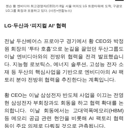
젠슨 황 엔비디아 최고경영자(CEO)가 8일 서울 여의도 LG 트윈타워에 도착, 구광모
LG그룹 회장과 포옹하고 있다. (사진=연합뉴스)
LG
·두산과
‘
피지컬
AI’
협력
전날 두산베어스 프로야구 경기에서 황
CEO
와 박정
원 회장의
‘
투타 호흡
’
으로 눈길을 끌었던 두산그룹도
이날 엔비디아와의 전방위 협력을 전격 발표했습니
다
.
지능형 로보틱스
,
에너지 솔루션
,
고성능 전자 소
재 등 두산의 핵심사업을 기반으로 엔비디아의
AI
팩
토리 분야 전방위 협력을 추진한다는 계획입니다
.
황
CEO
는 이날 삼성전자 반도체 사업을 이끄는 전영
현 삼성전자 부회장과도 회동을 하고 협력 확대를 논
의합니다
.
이날 회동에서는 고대역폭메모리
(HBM)
등 메모리 공급 관련 현안을 비롯해
AI
팩토리 협력
등이 주요 의제로 다뤄질 것으로 관측됩니다
.