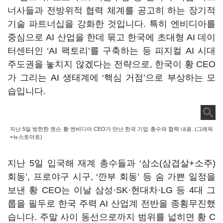
너사들과 전방위적 협력 체계를 공고히 하는 장기적
기술 파트너십을 강화한 것입니다
.
특히 엔비디아를
중심으로
AI
산업을 한데 묶고 한국에 초대형
AI
데이
터센터인
‘AI
팩토리
’
를 구축하는 등 피지컬
AI
시대
주도권을 놓치지 않겠다는 전략으로
,
한국이 황
CEO
가 그리는
AI
생태계에
‘
핵심 거점
’
으로 부상하는 모
습입니다
.
지난 5일 방한한 젠슨 황 엔비디아 CEO가 만난 한국 기업 총수와 협력 내용. (그래픽
=뉴스토마토)
지난
5
일 입국해 재계 총수들과
‘
삼소
(
삼겹살
+
소주
)
회동
’,
프로야구 시구
, ‘
깐부 회동
’
등 숨 가쁜 일정을
보낸 황
CEO
는 이날 삼성·
SK
·현대차·
LG
등
4
대 그
룹을 필두로 한국 주력
AI
산업계 전반을 종횡무진했
습니다
.
주말 사이 동선으로까지 범위를 넓히면 황
C