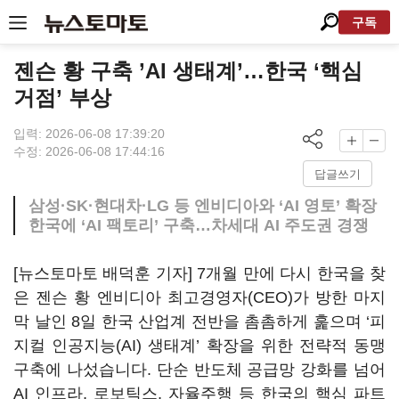
구독
젠슨 황 구축 ’AI 생태계’…한국 ‘핵심
거점’ 부상
입력: 2026-06-08 17:39:20
수정: 2026-06-08 17:44:16
답글쓰기
삼성·SK·현대차·LG 등 엔비디아와 ‘AI 영토’ 확장
한국에 ‘AI 팩토리’ 구축…차세대 AI 주도권 경쟁
[뉴스토마토 배덕훈 기자]
7
개월 만에 다시 한국을 찾
은 젠슨 황 엔비디아 최고경영자
(CEO)
가 방한 마지
막 날인
8
일 한국 산업계 전반을 촘촘하게 훑으며
‘
피
지컬 인공지능
(AI)
생태계
’
확장을 위한 전략적 동맹
구축에 나섰습니다
.
단순 반도체 공급망 강화를 넘어
AI
인프라
,
로보틱스
,
자율주행 등 한국의 핵심 파트