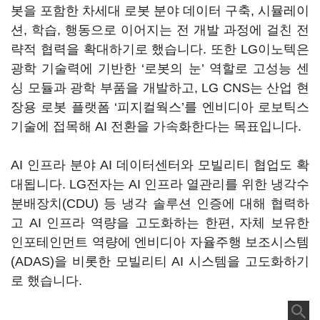
봇을 포함한 차세대 로봇 분야 데이터 구축
,
시뮬레이
션
,
학습
,
행동으로 이어지는 전 개발 과정에 걸친 전
략적 협력을 확대하기로 했습니다
.
또한
LG
이노텍은
광학 기술력에 기반한
‘
로봇의 눈
’
역할로 고성능 센
싱 모듈과 광학 부품을 개발하고
, LG CNS
는 산업 현
장용 로봇 플랫폼
‘
피지컬웍스
’
를 엔비디아 로보틱스
기술에 접목해
AI
전환을 가속화한다는 목표입니다
.
AI
인프라 분야
AI
데이터센터와 모빌리티 협업도 확
대됩니다
. LG
전자는
AI
인프라 열관리를 위한 냉각수
분배장치
(CDU)
등 냉각 솔루션 인증에 대해 협력하
고
AI
인프라 역량을 고도화하는 한편
,
자체 보유한
인포테인먼트 역량에 엔비디아 자율주행 보조시스템
(ADAS)
을 비롯한 모빌리티
AI
시스템을 고도화하기
로 했습니다
.