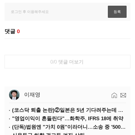
댓글
0
0/0
댓글 더보기
이재영
(코스닥 퇴출 논란)②일본은 5년 기다려주는데 우리는 당장 퇴출?…시간만으론 부족한 코스닥 구하기
"영업이익이 흔들린다"…화학주, IFRS 18에 취약
(단독)법원엔 "가치 0원"이라더니…소송 중 '500원 유증' 강행한 라인게임즈