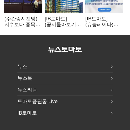
(주간증시전망)
[IB토마토]
[IB토마토]
지수보다 종목…
(공시톺아보기)
(유증레이다)
선별 장세
수주 공시, 왜
툴젠, 조달액
이어진다
바로 매출로
3분의 1 토막…
잡히지 않을까
특허소송
비용부터 챙긴다
뉴스
뉴스북
뉴스리듬
토마토증권통 Live
IB토마토