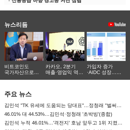
신용등급 하향 경고등 켜진 삼립
뉴스리듬
비트코인도
카카오, 2분기
가입자 증가
국가자산으로…'
매출·영업익 역대
·AIDC 성장…
보관·평가·처분'
최대…에이전트
SKT 2분기 성장
기준은 숙제
AI 수익화 관건
본궤도
주요 뉴스
김민석 "TK 유세에 도움되는 당대표"…정청래 "벌써
대표된 양 당직 배분"
46.01% 대 44.53%…김민석·정청래 '초박빙'(종합)
김민석 누적 46.01%…'격전지' 호남 앞두고 1위 지켰다