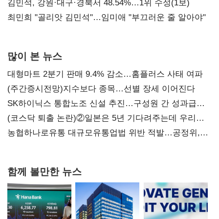
(2보)
김민석, 강원·대구·경북서 48.54%…1위 수성(1보)
최민희 "골리앗 김민석"…임미애 "부끄러운 줄 알아야"
많이 본 뉴스
대형마트 2분기 판매 9.4% 감소…홈플러스 사태 여파
(주간증시전망)지수보다 종목…선별 장세 이어진다
SK하이닉스 통합노조 신설 추진…구성원 간 성과급
불만 확산
(코스닥 퇴출 논란)②일본은 5년 기다려주는데 우리는
당장 퇴출?…시간만으론 부족한 코스닥 구하기
농협하나로유통 대규모유통업법 위반 적발…공정위,
과징금 4억6200만원 부과
함께 볼만한 뉴스