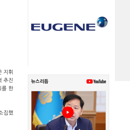
군 지휘
혁 추진
뉴스리듬
의를 한
 소집했