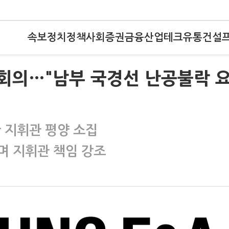
속보
정치
정책
사회
증권
금융
산업
테크
유통
건설
 회의…"남부 국경선 난공불락 
 지휘관 평양 소집
며 지휘관 책임 강조