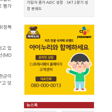
가입자 증가·AIDC 성장…SKT 2분기 성
고 평가
장 본궤도
방위정책
하고 있
선(MD
북한군이
"고 덧
뉴스북