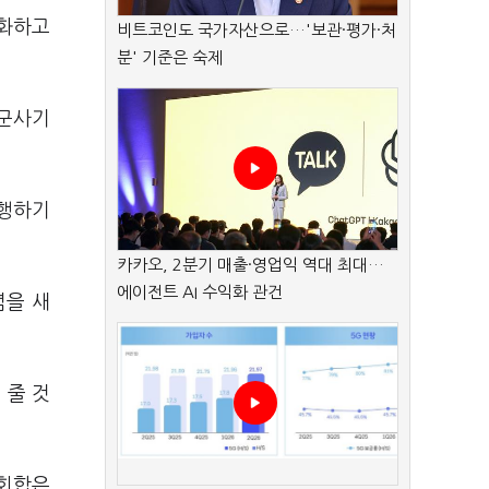
강화하고
비트코인도 국가자산으로…'보관·평가·처
분' 기준은 숙제
 군사기
집행하기
카카오, 2분기 매출·영업익 역대 최대…
에이전트 AI 수익화 관건
념을 새
 줄 것
 회합은