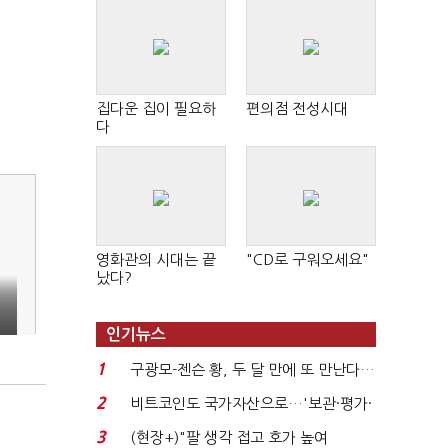
집다운 집이 필요하
편의점 전성시대
다
영화관의 시대는 끝
"CD로 구워오세요"
났다?
인기뉴스
1
구광모-젠슨 황, 두 달 만에 또 만난다…
로봇·AI 등 논...
2
비트코인도 국가자산으로…'보관·평가·
처분' 기준은 ...
3
(현장+)"팔 생각 접고 호가 높여