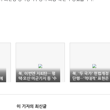
북, 이번엔 지뢰탄… 평
북, '두 국가' 헌법개정
에
택·오산 미군기지 등 '수
단행…'적대적' 표현은
도권 전역' 사정권
미반영
이 기자의 최신글