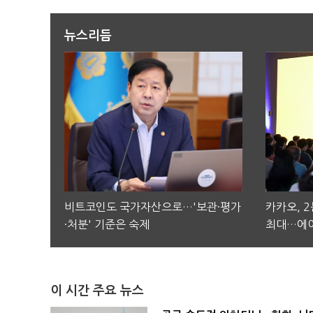
뉴스리듬
비트코인도 국가자산으로…'보관·평가
카카오, 
·처분' 기준은 숙제
최대…에이
이 시간 주요 뉴스