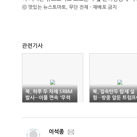
ⓒ 맛있는 뉴스토마토, 무단 전재 - 재배포 금지
관련기사
북, 하루 두 차례 SRBM
북, 집속탄두 탑재 실
발사…이틀 연속 '무력
험…방중 앞둔 트럼프
시위' 속내는?
메시지
이석종