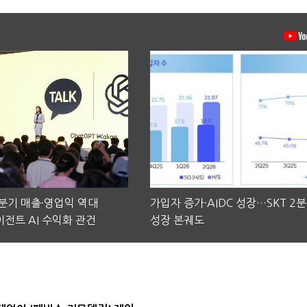
2분기 매출·영업익 역대
가입자 증가·AIDC 성장…SKT 2
전트 AI 수익화 관건
성장 본궤도