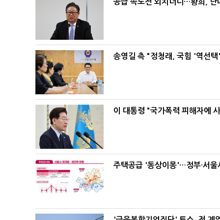
공급 속도전 외치더니…황희, 난
송영길 측 "정청래, 국힘 '역선
이 대통령 "국가폭력 피해자에 
주택공급 '동상이몽'…정부·서울시
'금융복합기업집단' 토스, 전 