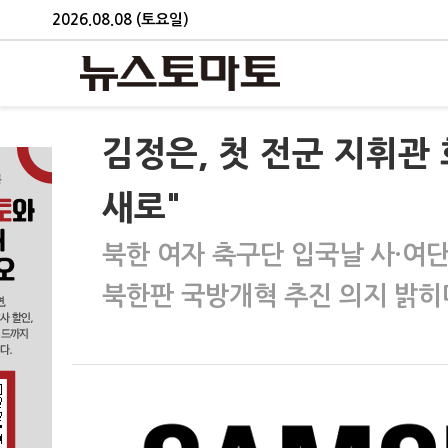
2026.08.08 (토요일)
김정은, 첫 전군 지휘관
새로"
북한 여자 축구단 입국날 사·여단
북한판 국방개혁 추진 의지 밝히