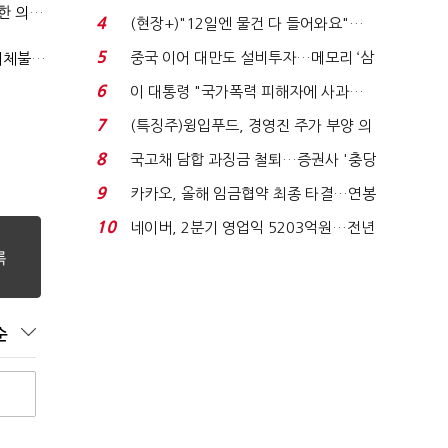
국방부, 역대 참모총장 사관학교 통합 재검토 요구에 "다양한 의견 수렴해 합리적 시스템 만들 것"
요"…'덜 똘똘한 한 채' 20...
4
(현장+)"12일엔 물건 다 들어와요"…
빈 매대 채우며 문 연 ...
5
중국 이어 대만도 설비투자…메모리 ‘삼
"첨단전력 획득제도 패러다임 전환…상생 생태계 조성해 대체불가 K-방산 도약"
국전쟁’
6
이 대통령 "국가폭력 피해자에 사과…
적극적 조사로 진...
7
(특징주)윙입푸드, 경영진 주가 부양 의
지에 상한가...
8
국고채 담합 과징금 철퇴…증권사 '충당
금 폭탄' 우려...
9
카카오, 올해 임금협약 최종 타결…연봉
6.3% 인상·격려...
10
네이버, 2분기 영업익 5203억원…전년
비 0.2% 감소...
순