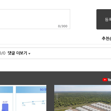
0
/
300
추천
0/0
댓글 더보기