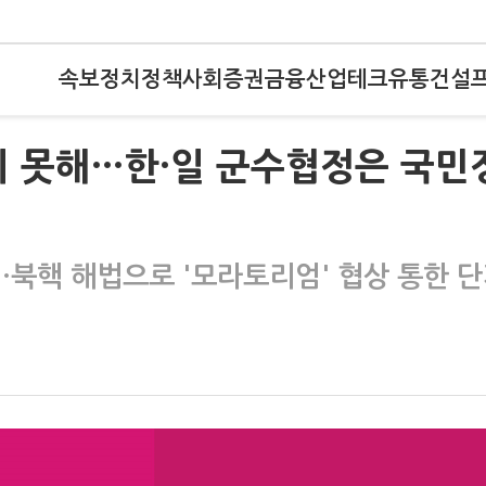
속보
정치
정책
사회
증권
금융
산업
테크
유통
건설
기 못해…한·일 군수협정은 국민
…북핵 해법으로 '모라토리엄' 협상 통한 