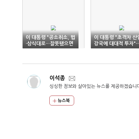
이 대통령 "공소취소, 법
이 대통령 "초격차 산
·상식대로…잘못됐으면
강국에 대대적 투자"
취소, 아니면 놔두는 것“
보유세 인상도 시사(
합)
이석종
싱싱한 정보와 살아있는 뉴스를 제공하겠습니
뉴스북