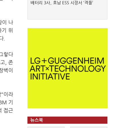
배터리 3사, 호남 ESS 시장서 ‘격돌’
황이 나
하기 위
다.
 그렇다
고, 존
 장벽이
각"이라
BM 기
적 접근
뉴스북