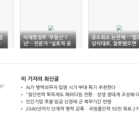
업
이재명정부 '부동산 1
공소취소 논란에…"법
…
년'…전문가 "실효적 공
상식대로, 잘못됐으면
종
급 대책이 관건"
시정하는 것"
이 기자의 최신글
다!
AI가 병역의무자 입영 시기·부대·특기 추천한다
민간기업 호봉·임금 산정에 군 복무기간 반영