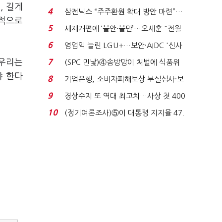
, 길게
목…9월 ‘폴...
4
삼전닉스 “주주환원 확대 방안 마련”…
결적으로
로이터에 성명...
5
세제개편에 ‘불안·불만’…오세훈 "전월
세 구하기 더 ...
6
영업익 늘린 LGU+…보안·AIDC '신사
업 드라이브'...
 우리는
7
(SPC 민낯)④솜방망이 처벌에 식품위
생법 위반 반복...
야 한다
8
기업은행, 소비자피해보상 부실심사·보
이스피싱 공시 ...
9
경상수지 또 역대 최고치…사상 첫 400
억달러에 '3% 성...
10
(정기여론조사)⑤이 대통령 지지율 47.
7%…일주일 만에 ...