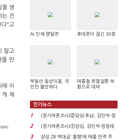
질을 생
하는 건
한다"고
AI 인재 쟁탈전
휴대폰이 끊긴 30분
지 말고
황을 만
부동산 동상이몽, 국
여름철 온열질환 보
차례 이
민만 불안하다
험으로 대비
 게 제
인기뉴스
1
(정기여론조사)②당심·호남, 김민석-정
청래 '초접전'...
2
(정기여론조사)①당심, 김민석·정청래
국방부)
'초접전'…대통령 ...
3
삼성 Z8 역대급 ‘흥행’에 애플 반격 주