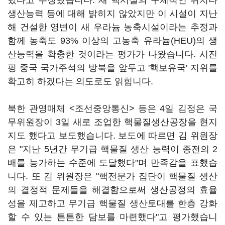
렸다고 주장했습니다. 새 핵시설의 구체적인 위치나
생산능력 등에 대해 밝히지 않았지만 이 시설이 지난
해 건설한 영변이 새 우라늄 농축시설이라는 추정과
함께 농축도 93% 이상의 고농축 유라늄(HEU)의 생
산능력을 확충한 것이라는 평가가 나왔습니다. 시진
핑 중국 국가주석의 방북을 앞두고 '핵보유국' 지위를
확고히 하겠다는 의도로도 읽힙니다.
북한 관영매체 <조선중앙통신> 등은 4일 김정은 국
무위원장이 3일 새로 조업한 핵물질생산공장을 현지
지도 했다고 보도했습니다. 보도에 따르면 김 위원장
은 "지난 5년간 무기급 핵물질 생산 능력이 종전의 2
배를 능가하는 수준에 도달했다"며 만족감을 표했습
니다. 또 김 위원장은 "핵전문가 집단이 핵물질 생산
의 결정적 문제들을 해결함으로써 생산공정의 효율
성을 제고하고 무기급 핵물질 생산토대를 한층 강화
할 수 있는 튼튼한 담보를 마련했다"고 평가했습니