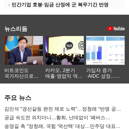
민간기업 호봉·임금 산정에 군 복무기간 반영
뉴스리듬
비트코인도
카카오, 2분기
가입자 증가
국가자산으로…'
매출·영업익 역대
·AIDC 성장…
보관·평가·처분'
최대…에이전트
SKT 2분기 성장
기준은 숙제
AI 수익화 관건
본궤도
주요 뉴스
김민석 "경선갈등 완전 제로 노력"…정청래 "반명 공세
사과부터"
공급 속도전 외치더니…황희, 난데없이 '폐버스
리모델링' 제안
송영길 측 "정청래, 국힘 '역선택' 대상…민주당 대표로