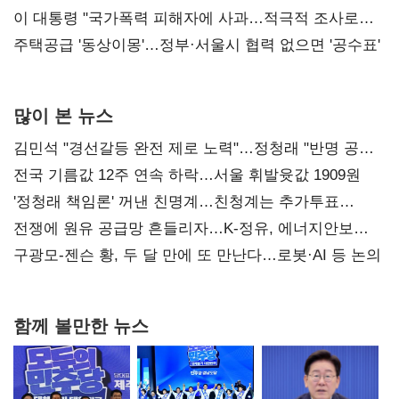
총선 지휘 못해"
이 대통령 "국가폭력 피해자에 사과…적극적 조사로
진실 밝혀야"
주택공급 '동상이몽'…정부·서울시 협력 없으면 '공수표'
많이 본 뉴스
김민석 "경선갈등 완전 제로 노력"…정청래 "반명 공세
사과부터"
전국 기름값 12주 연속 하락…서울 휘발윳값 1909원
'정청래 책임론' 꺼낸 친명계…친청계는 추가투표
때리기
전쟁에 원유 공급망 흔들리자…K-정유, 에너지안보
핵심으로 재부상
구광모-젠슨 황, 두 달 만에 또 만난다…로봇·AI 등 논의
함께 볼만한 뉴스