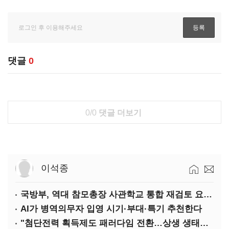
댓글
0
0/0
댓글 더보기
이석종
국방부, 역대 참모총장 사관학교 통합 재검토 요구에 "다양한 의견 수렴해 합리적 시스템 만들 것"
AI가 병역의무자 입영 시기·부대·특기 추천한다
"첨단전력 획득제도 패러다임 전환…상생 생태계 조성해 대체불가 K-방산 도약"