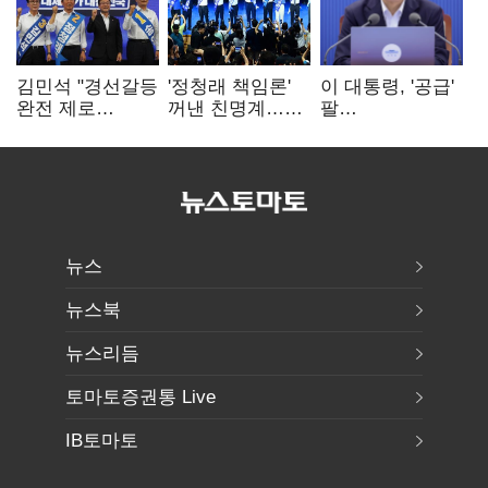
김민석 "경선갈등
'정청래 책임론'
이 대통령, '공급'
완전 제로
꺼낸 친명계…
팔
노력"…정청래
친청계는
걷어붙였는데…
"반명 공세
추가투표 때리기
여 내부선
사과부터"
'부동산
망언'(종합)
뉴스
뉴스북
뉴스리듬
토마토증권통 Live
IB토마토