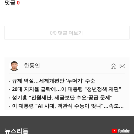
댓글
0
0/0
댓글 더보기
한동인
규제 역설…세제개편안 '누더기' 수순
20대 지지율 급락에…이 대통령 "청년정책 재편"
성기홍 "전월세난, 세금보단 수요·공급 문제"…닥공 시사
이 대통령 "AI 시대, 객관식 수능이 맞나"…속도전 '경계'
뉴스리듬