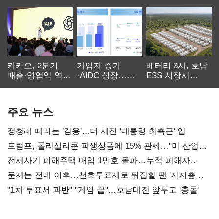
카카오, 2분기
가입자 증가
배터리 3사, 호남
매출·영업익 역대
·AIDC 성장…
ESS 시장서
최대…에이전트
SKT 2분기 성장
‘격돌’
AI 수익화 관건
본궤도
주요 뉴스
정청래 때리는 '김용'…더 세진 '대통령 최측근' 입
트럼프, 폴리실리콘 파생상품에 15% 관세…"미 산업
재건"
전세사기 피해주택 매입 1만호 돌파…누적 피해자
4만278명
문제는 전대 이후…선호투표제로 뒤집힐 땐 '지지층
불복'
"1차 투표서 과반" "게임 끝"…호남대전 앞두고 '충돌'