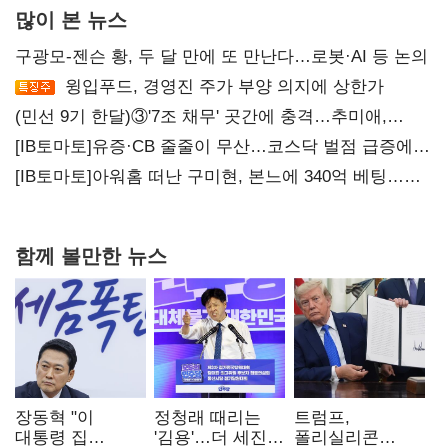
많이 본 뉴스
구광모-젠슨 황, 두 달 만에 또 만난다…로봇·AI 등 논의
윙입푸드, 경영진 주가 부양 의지에 상한가
(민선 9기 한달)③'7조 채무' 곳간에 충격…추미애,
20년만에 '비상재정' 선언 승부수
[IB토마토]유증·CB 줄줄이 무산…코스닥 벌점 급증에
상폐 압박
[IB토마토]아워홈 떠난 구미현, 본느에 340억 베팅…
가족 지배체제 구축
함께 볼만한 뉴스
장동혁 "이
정청래 때리는
트럼프,
대통령 집
'김용'…더 세진
폴리실리콘