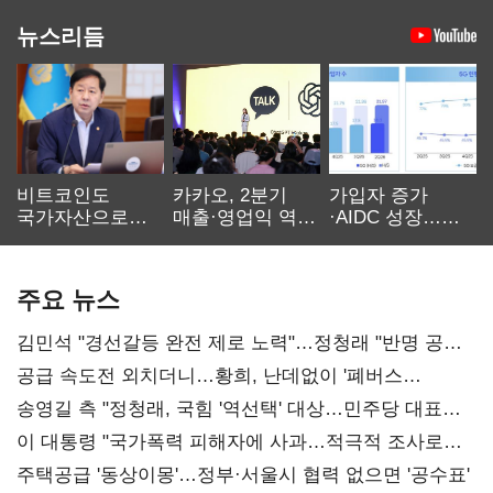
뉴스리듬
비트코인도
카카오, 2분기
가입자 증가
국가자산으로…'
매출·영업익 역대
·AIDC 성장…
보관·평가·처분'
최대…에이전트
SKT 2분기 성장
기준은 숙제
AI 수익화 관건
본궤도
주요 뉴스
김민석 "경선갈등 완전 제로 노력"…정청래 "반명 공세
사과부터"
공급 속도전 외치더니…황희, 난데없이 '폐버스
리모델링' 제안
송영길 측 "정청래, 국힘 '역선택' 대상…민주당 대표로
총선 지휘 못해"
이 대통령 "국가폭력 피해자에 사과…적극적 조사로
진실 밝혀야"
주택공급 '동상이몽'…정부·서울시 협력 없으면 '공수표'