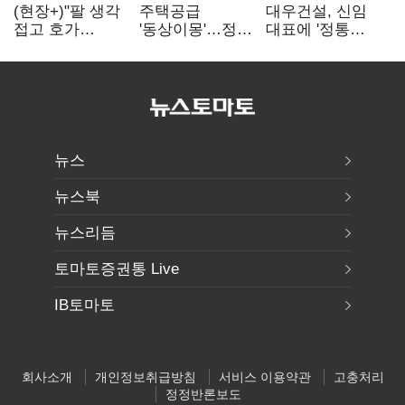
(현장+)"팔 생각
주택공급
대우건설, 신임
접고 호가
'동상이몽'…정부
대표에 '정통
높여요"…'덜
·서울시 협력
대우맨' 이강석
똘똘한 한 채'
없으면 '공수표'
부사장 내정
20억 키맞추기
뉴스
뉴스북
뉴스리듬
토마토증권통 Live
IB토마토
회사소개
개인정보취급방침
서비스 이용약관
고충처리
정정반론보도