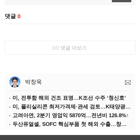
댓글
0
0/0
댓글 더보기
박창욱
미, 전투함 해외 건조 표명…K조선 수주 ‘청신호’
미, 폴리실리콘 최저가격제·관세 검토…K태양광 입지 확대 기대
고려아연, 2분기 영업익 5870억…전년비 126.8%↑
두산퓨얼셀, SOFC 핵심부품 첫 해외 수출…창사 이래 최대 규모