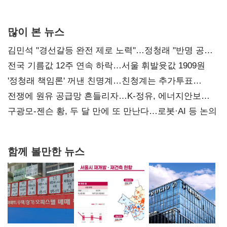
많이 본 뉴스
김민석 "경선갈등 완전 제로 노력"…정청래 "반명 공세
사과부터"
전국 기름값 12주 연속 하락…서울 휘발윳값 1909원
'정청래 책임론' 꺼낸 친명계…친청계는 추가투표
때리기
전쟁에 원유 공급망 흔들리자…K-정유, 에너지안보
핵심으로 재부상
구광모-젠슨 황, 두 달 만에 또 만난다…로봇·AI 등 논의
함께 볼만한 뉴스