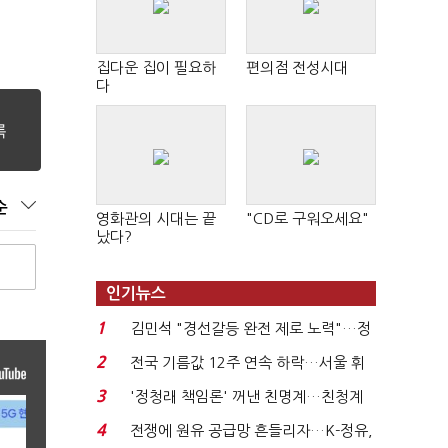
집다운 집이 필요하
편의점 전성시대
다
순
영화관의 시대는 끝
"CD로 구워오세요"
났다?
인기뉴스
1
김민석 "경선갈등 완전 제로 노력"…정
청래 "반명 공세 사...
2
전국 기름값 12주 연속 하락…서울 휘
발윳값 1909원...
3
'정청래 책임론' 꺼낸 친명계…친청계
는 추가투표 때리기...
4
전쟁에 원유 공급망 흔들리자…K-정유,