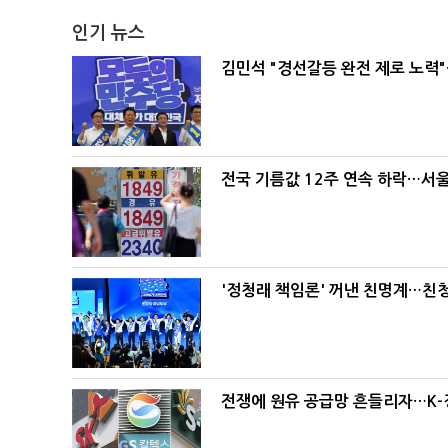
인기 뉴스
김민석 "경선갈등 완전 제로 노력"
전국 기름값 12주 연속 하락…서울
'정청래 책임론' 꺼낸 친명계…친
전쟁에 원유 공급망 흔들리자…K-