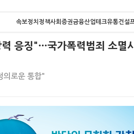
속보
정치
정책
사회
증권
금융
산업
테크
유통
건설
, 강력 응징"…국가폭력범죄 소멸
정의로운 통합"