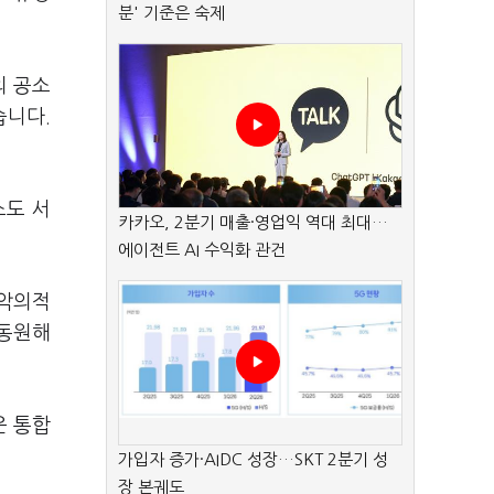
분' 기준은 숙제
의 공소
습니다.
소도 서
카카오, 2분기 매출·영업익 역대 최대…
에이전트 AI 수익화 관건
 악의적
총동원해
운 통합
가입자 증가·AIDC 성장…SKT 2분기 성
장 본궤도