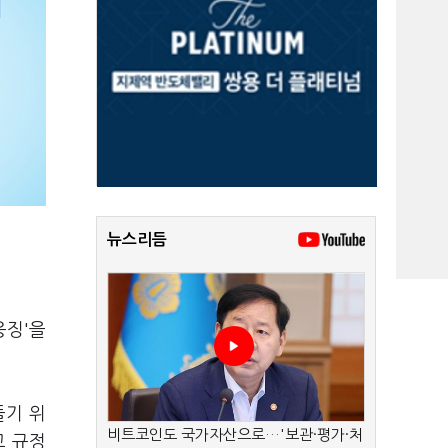
뉴스리듬
응징'을
들기 위
비트코인도 국가자산으로…'보관·평가·처
고 규정