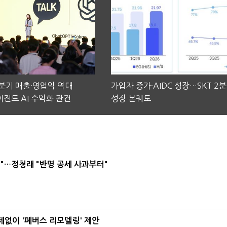
2분기 매출·영업익 역대
가입자 증가·AIDC 성장…SKT 2
전트 AI 수익화 관건
성장 본궤도
"…정청래 "반명 공세 사과부터"
데없이 '폐버스 리모델링' 제안