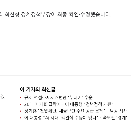
라 최신형 정치정책부장이 최종 확인·수정했습니다.
이 기자의 최신글
쓰겠
규제 역설…세제개편안 '누더기' 수순
20대 지지율 급락에…이 대통령 "청년정책 재편"
성기홍 "전월세난, 세금보단 수요·공급 문제"…닥공 시사
이 대통령 "AI 시대, 객관식 수능이 맞나"…속도전 '경계'