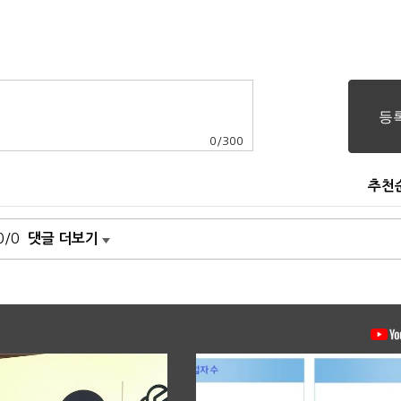
0
/
300
추천
0/0
댓글 더보기