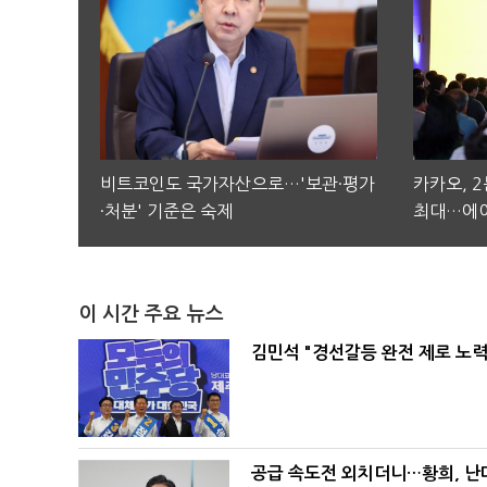
비트코인도 국가자산으로…'보관·평가
카카오, 
·처분' 기준은 숙제
최대…에이
이 시간 주요 뉴스
김민석 "경선갈등 완전 제로 노력
공급 속도전 외치더니…황희, 난