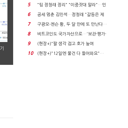
에너지안보 핵심...
5
"팀 정청래 정리" "이중잣대 말라"…민
주 최고위원 계파 다...
6
공세 멈춘 김민석…정청래 "갈등은 제
가 수습"
7
구광모-젠슨 황, 두 달 만에 또 만난다…
로봇·AI 등 논...
8
비트코인도 국가자산으로…'보관·평가·
처분' 기준은 ...
9
(현장+)"팔 생각 접고 호가 높여
분기
요"…'덜 똘똘한 한 채' 20...
10
(현장+)"12일엔 물건 다 들어와요"…
빈 매대 채우며 문 연 ...